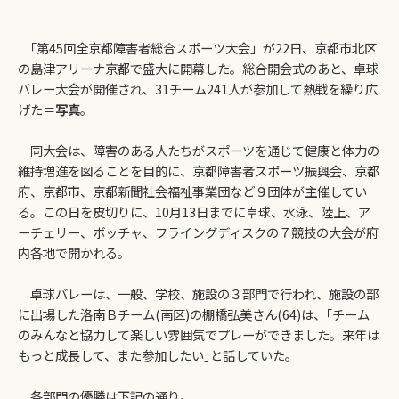
｢第45回全京都障害者総合スポーツ大会」が22日、京都市北区
の島津アリーナ京都で盛大に開幕した。総合開会式のあと、卓球
バレー大会が開催され、31チーム241人が参加して熱戦を繰り広
げた＝
写真
。
同大会は、障害のある人たちがスポーツを通じて健康と体力の
維持増進を図ることを目的に、京都障害者スポーツ振興会、京都
府、京都市、京都新聞社会福祉事業団など９団体が主催してい
る。この日を皮切りに、10月13日までに卓球、水泳、陸上、ア
ーチェリー、ボッチャ、フライングディスクの７競技の大会が府
内各地で開かれる。
卓球バレーは、一般、学校、施設の３部門で行われ、施設の部
に出場した洛南Ｂチーム(南区)の棚橋弘美さん(64)は、｢チーム
のみんなと協力して楽しい雰囲気でプレーができました。来年は
もっと成長して、また参加したい｣と話していた。
各部門の優勝は下記の通り。