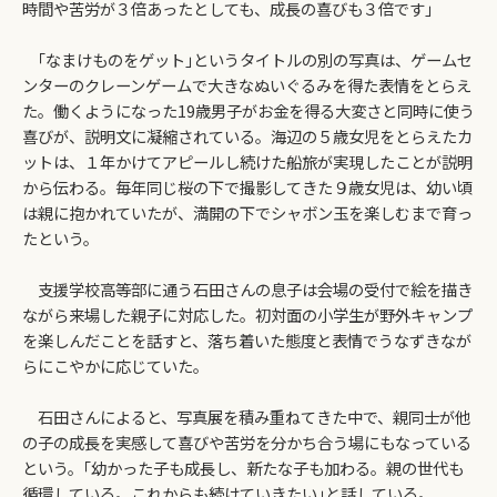
時間や苦労が３倍あったとしても、成長の喜びも３倍です｣
｢なまけものをゲット｣というタイトルの別の写真は、ゲームセ
ンターのクレーンゲームで大きなぬいぐるみを得た表情をとらえ
た。働くようになった19歳男子がお金を得る大変さと同時に使う
喜びが、説明文に凝縮されている。海辺の５歳女児をとらえたカ
ットは、１年かけてアピールし続けた船旅が実現したことが説明
から伝わる。毎年同じ桜の下で撮影してきた９歳女児は、幼い頃
は親に抱かれていたが、満開の下でシャボン玉を楽しむまで育っ
たという。
支援学校高等部に通う石田さんの息子は会場の受付で絵を描き
ながら来場した親子に対応した。初対面の小学生が野外キャンプ
を楽しんだことを話すと、落ち着いた態度と表情でうなずきなが
らにこやかに応じていた。
石田さんによると、写真展を積み重ねてきた中で、親同士が他
の子の成長を実感して喜びや苦労を分かち合う場にもなっている
という。｢幼かった子も成長し、新たな子も加わる。親の世代も
循環している。これからも続けていきたい｣と話している。