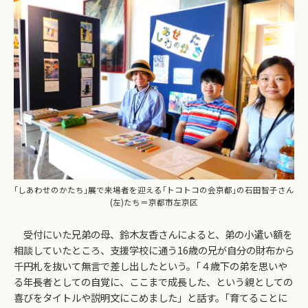
｢しあわせのかたち｣展で来場者を迎える｢トコトコの会京都｣の石田智子さん
(左)たち＝京都市左京区
受付にいた兄弟の母、鈴木友香さんによると、弟の小遣い額を
相談していたところ、支援学校に通う16歳の兄が自分の財布から
千円札を抜いて無言で差し出したという。｢４歳下の弟を思いや
る年長者としての自覚に、ここまで成長した、という親としての
喜びをタイトルや説明文にこめました」と話す。｢育てることに