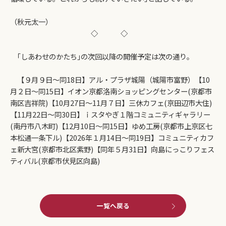
（秋元太一）
◇
◇
｢しあわせのかたち｣の次回以降の開催予定は次の通り。
【９月９日～同18日】アル・プラザ城陽（城陽市富野）【10
月２日～同15日】イオン京都洛南ショッピングセンター(京都市
南区吉祥院)【10月27日～11月７日】三休カフェ(京田辺市大住)
【11月22日～同30日】ｉスタやぎ１階コミュニティギャラリー
(南丹市八木町)【12月10日～同15日】ゆめ工房(京都市上京区七
本松通一条下ル)【2026年１月14日～同19日】コミュニティカフ
ェ新大宮(京都市北区紫野)【同年５月31日】向島にっこりフェス
ティバル(京都市伏見区向島)
一覧へ戻る