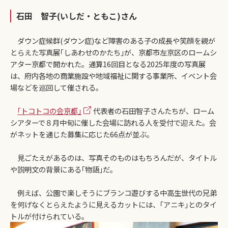
石田 智子(いしだ・ともこ)さん
ダウン症候群(ダウン症)など障害のある子の成長や笑顔を親が
とらえた写真展｢しあわせのかたち｣が、京都市左京区のロームシ
アター京都で開かれた。通算16回目となる2025年度の写真展
は、府内各地の商業施設や地域福祉に関する事業所、イベント会
場などを巡回して催される。
｢トコトコの会京都｣
代表者の石田智子さんたちが、ローム
シアターで８月中旬に催した会場に訪れる人を受付で迎えた。会
がネットを通じた募集に応じた66点が並ぶ。
見ごたえがあるのは、写真そのものはもちろんだが、タイトル
や説明文の背景にある｢物語｣だ。
例えば、公園で楽しそうにブランコ遊びする中高生世代の兄弟
を何げなくとらえたように見えるカットには、｢アニキ｣とのタイ
トルが付けられている。