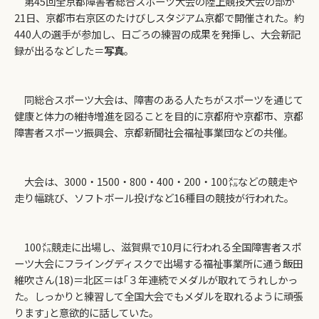
第45回全京都障害者総合スポーツ大会の陸上競技大会の部が
21日、京都市右京区のたけびしスタジアム京都で開催された。約
440人の選手が参加し、日ごろの練習の成果を発揮し、大会新記
録が出るなどした＝
写真
。
同総合スポーツ大会は、障害のある人たちがスポーツを通じて
健康と体力の維持増進を図ることを目的に京都府や京都市、京都
障害者スポーツ振興会、京都新聞社会福祉事業団などの共催。
大会は、3000・1500・800・400・200・100㍍などの競走や
走り幅跳び、ソフトボール投げなど16種目の競技が行われた。
100㍍競走に出場し、滋賀県で10月に行われる全国障害者スポ
ーツ大会にフライングディスクで出場する福祉事業所に通う飯田
維吹さん(18)＝北区＝は｢３年連続でメダルが取れてうれしかっ
た。しっかりと練習して全国大会でもメダルを取れるように頑張
ります｣と意欲的に話していた。