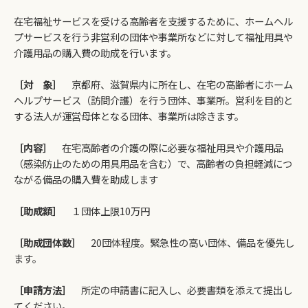
在宅福祉サービスを受ける高齢者を支援するために、ホームヘル
プサービスを行う非営利の団体や事業所などに対して福祉用具や
介護用品の購入費の助成を行います。
［対 象］
京都府、滋賀県内に所在し、在宅の高齢者にホーム
ヘルプサービス（訪問介護）を行う団体、事業所。営利を目的と
する法人が運営母体となる団体、事業所は除きます。
［内容］
在宅高齢者の介護の際に必要な福祉用具や介護用品
（感染防止のための用具用品を含む）で、高齢者の負担軽減につ
ながる備品の購入費を助成します
［助成額］
１団体上限10万円
［助成団体数］
20団体程度。緊急性の高い団体、備品を優先し
ます。
［申請方法］
所定の申請書に記入し、必要書類を添えて提出し
てください。