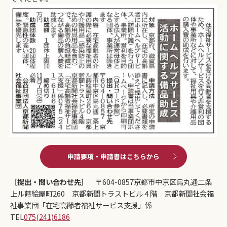
申請要項・申請書はこちらから
［提出・問い合わせ先］
〒604-0857京都市中京区烏丸通二条
上ル蒔絵屋町260 京都新聞トラストビル４階 京都新聞社会福
祉事業団「在宅高齢者福祉サービス支援」係
TEL
075(241)6186