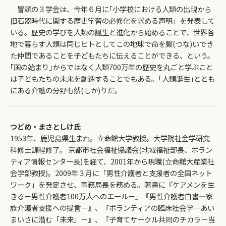
冒頭の３学会は、今年６月に｢小学校における人類の出現から
旧石器時代に関する歴史学習の必修化を求める声明」を発表して
いる。歴史の学びを人類の誕生と進化から始めることで、世界各
地で暮らす人類は同じヒトとしてこの地球で命を繫(つな)いでき
た仲間であることを子どもたちに伝えることができる、という。
｢国の始まり｣からではなく人類700万年の歴史を丸ごと学ぶこと
は子どもたちの未来を創造することでもある。｢人類誕生｣ととも
にある介護の分野も然(しか)りだ。
つどめ・まさとしけ氏
1953年、鹿児島県生まれ。立命館大学教授。大学院社会学研究
科修士課程修了。 京都市社会福祉協議会(地域福祉部長、ボラン
ティア情報センター長)を経て、2001年から現職(立命館大産業社
会学部教授)。2009年３月に「男性介護者と支援者の全国ネット
ワーク」を発足させ、事務局長を務める。著書に『ケアメンを生
きる－男性介護者100万人へのエール－』『男性介護者白書―家
族介護者支援への提言－』、『ボランティアの臨床社会学―あい
まいさに潜む「未来」－』、『子育てサークル共同のチカラ－当