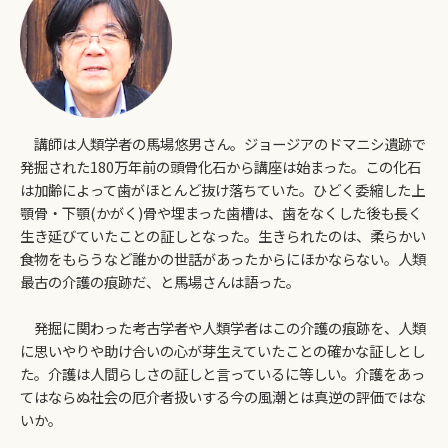
講師は人類学者の馬場悠男さん。ジョージアのドマニシ遺跡で
発掘された180万年前の頭骨化石から講座は始まった。この化石
は加齢によって歯がほとんど抜け落ちていた。ひどく委縮した上
顎骨・下顎(かがく)骨や埋まった歯槽は、歯をなくした後も長く
生き延びていたことの証しとなった。生きられたのは、柔らかい
食物をもらうなど誰かの世話があったからにほかならない。人類
最古の介護の痕跡だ、と馬場さんは語った。
発掘に関わった考古学者や人類学者はこの介護の痕跡を、人類
に思いやりや助け合いの心が芽生えていたことの確かな証しとし
た。介護は人間らしさの証しと言っているに等しい。介護をあっ
てはならぬ社会の厄介者扱いする今の風潮とは真逆の評価ではな
いか。