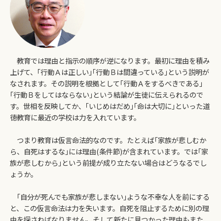
教育では理由と指示の順序が逆になります。最初に理由を積み
上げて、｢行動Ａは正しい｣｢行動Ｂは間違っている｣という説明が
なされます。その説明を根拠として｢行動Ａをするべきである｣
｢行動Ｂをしてはならない｣という結論が生徒に伝えられるので
す。世相を反映してか、｢いじめはだめ｣｢命は大切に｣といった道
徳教育に最近の学校は力を入れています。
つまり教育は仮言命法的なのです。たとえば｢家族が悲しむか
ら、自死はするな｣には理由(条件節)が含まれています。では｢家
族が悲しむから｣という前提が成り立たない場合はどうなるでし
ょうか。
｢自分が死んでも家族が悲しまない｣ような不幸な人を前にする
と、この仮言命法は力を失います。自死を阻止するために別の理
由を探さねばなりません。そして新たに見つかった理由もまた、