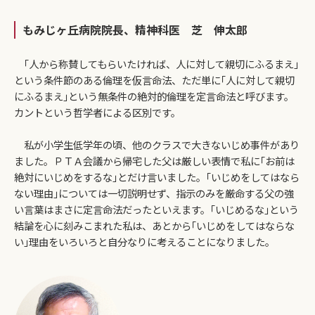
もみじヶ丘病院院長、精神科医 芝 伸太郎
｢人から称賛してもらいたければ、人に対して親切にふるまえ｣
という条件節のある倫理を仮言命法、ただ単に｢人に対して親切
にふるまえ｣という無条件の絶対的倫理を定言命法と呼びます。
カントという哲学者による区別です。
私が小学生低学年の頃、他のクラスで大きないじめ事件があり
ました。ＰＴＡ会議から帰宅した父は厳しい表情で私に｢お前は
絶対にいじめをするな｣とだけ言いました。｢いじめをしてはなら
ない理由｣については一切説明せず、指示のみを厳命する父の強
い言葉はまさに定言命法だったといえます。｢いじめるな｣という
結論を心に刻みこまれた私は、あとから｢いじめをしてはならな
い｣理由をいろいろと自分なりに考えることになりました。