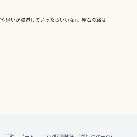
方や思いが浸透していったらいいな｣。座右の銘は
活動レポート
京都新聞朝刊「福祉のページ」