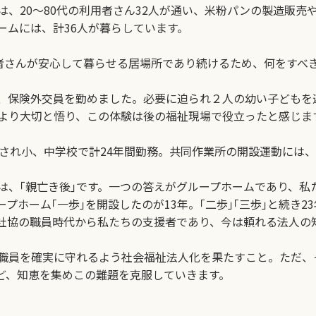
、20～80代の利用者さん32人が通い、米粉パンの製造販売
ームには、計36人が暮らしています。
者さんが安心して暮らせる居場所であり続けるため、何をすべき
、保険外交員を勤めました。必要に迫られ２人の幼い子どもを
より大切と悟り、この体験は後の福祉現場で役立ったと感じま
され小、中学校で計24年間勤務。共同作業所の開設運動には
、｢親亡き後｣です。一つの答えがグループホームであり、私た
ホーム｢一歩｣を開設したのが13年。｢二歩｣｢三歩｣と続き2
町社協の職員時代から私たちの支援者であり、今は頼れる法人の
職員を確実に守れるよう社会福祉法人化を果たすこと。ただ、
ど、知恵を集めこの難題を克服していきます。