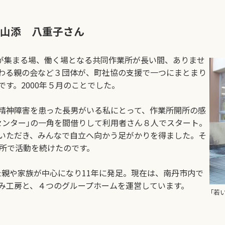
山添 八重子さん
が集まる場、働く場となる共同作業所が長い間、ありませ
わる親の会など３団体が、町社協の支援で一つにまとまり
です。2000年５月のことでした。
精神障害を患った長男がいる私にとって、作業所開所の感
センター｣の一角を間借りして利用者さん８人でスタート。
いただき、みんなで自立へ向かう足がかりを得ました。そ
場所で活動を続けたのです。
た親や家族が中心になり11年に発足。現在は、南丹市内で
み工房と、４つのグループホームを運営しています。
｢若