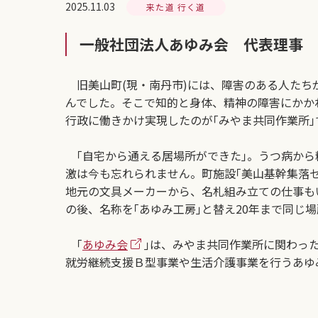
2025.11.03
来た道 行く道
一般社団法人あゆみ会 代表理事 
旧美山町(現・南丹市)には、障害のある人たち
んでした。そこで知的と身体、精神の障害にかか
行政に働きかけ実現したのが｢みやま共同作業所｣
｢自宅から通える居場所ができた｣。うつ病から
激は今も忘れられません。町施設｢美山基幹集落
地元の文具メーカーから、名札組み立ての仕事も
の後、名称を｢あゆみ工房｣と替え20年まで同じ
｢
あゆみ会
｣は、みやま共同作業所に関わっ
就労継続支援Ｂ型事業や生活介護事業を行うあゆ