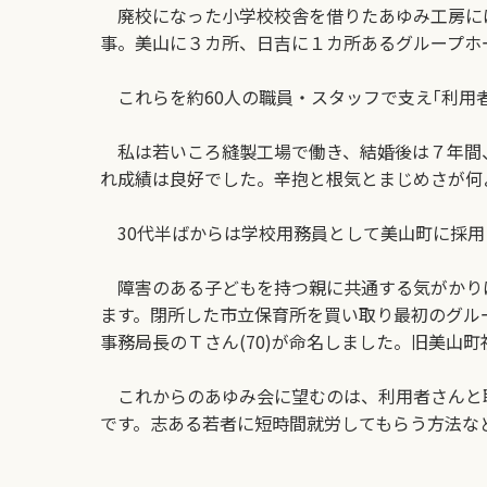
廃校になった小学校校舎を借りたあゆみ工房には
事。美山に３カ所、日吉に１カ所あるグループホ
これらを約60人の職員・スタッフで支え｢利用
私は若いころ縫製工場で働き、結婚後は７年間
れ成績は良好でした。辛抱と根気とまじめさが何
30代半ばからは学校用務員として美山町に採用
障害のある子どもを持つ親に共通する気がかりは
ます。閉所した市立保育所を買い取り最初のグループ
事務局長のＴさん(70)が命名しました。旧美山
これからのあゆみ会に望むのは、利用者さんと
です。志ある若者に短時間就労してもらう方法な