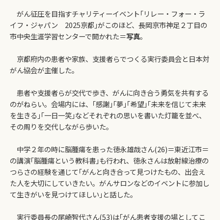
がん征圧を目指すチャリティーイベント｢リレー・フォー・ラ
イフ・ジャパン 2025京都｣がこのほど、長岡京市神足２丁目の
市中央生涯学習センターで開かれた＝
写真
。
京都府内の患者や家族、支援者らでつくる実行委員会と日本対
がん協会が主催した。
患者や支援者らが交代で歩き、がんに向き合う勇気を共有する
のがねらい。会場内には、｢感謝｣｢夢｣｢希望｣｢未来を信じて未来
を生きる｣｢一日一笑｣などそれぞれの思いを書いた灯籠を並べ、
その周りを交代しながら歩いた。
中学２年の時に脳腫瘍を患った徳永雄哉さん(26)＝東近江市＝
の講演｢脳腫瘍という教科書｣も行われ、徳永さんは放射線治療の
つらさの経験を通じて｢がんと向き合って見つけたもの、出会え
た人を大切にしていきたい。がんサロンなどのイベントに参加し
て生きがいを見つけてほしい｣と話した。
実行委員長の尾崎智代さん(53)は｢がん患者支援の場としてこ