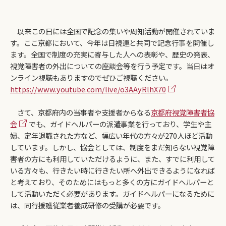
以来この日には全国で記念の集いや周知活動が開催されていま
す。ここ京都において、今年は日視連と共同で記念行事を開催し
ます。全国で制度の充実に寄与した人への表彰や、歴史の発表、
視覚障害者の外出についての座談会等を行う予定です。当日はオ
ンライン視聴もありますのでぜひご視聴ください。
https://www.youtube.com/live/o3AAyRlhX70
さて、京都府内の当事者や支援者からなる
京都府視覚障害者協
会
でも、ガイドヘルパーの派遣事業を行っており、学生や主
婦、定年退職された方など、幅広い年代の方々が270人ほど活動
しています。しかし、協会としては、制度をまだ知らない視覚障
害者の方にも利用していただけるように、また、すでに利用して
いる方々も、行きたい時に行きたい所へ外出できるようになれば
と考えており、そのためにはもっと多くの方にガイドヘルパーと
して活動いただく必要があります。ガイドヘルパーになるために
は、同行援護従業者養成研修の受講が必要です。