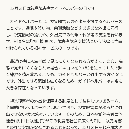
12月３日は視覚障害者ガイドヘルパーの日です。
ガイドヘルパーとは、視覚障害者の外出を支援するヘルパーの
ことです。通院や買い物、余暇活動などさまざまな外出に同行
し、視覚情報の提供や、外出先での代筆・代読等の支援を行いま
す。制度名は｢同行援護｣で、障害者総合支援法という法律に位置
付けられている福祉サービスの一つです。
最近は特に人生半ばで見えにくくなられる方が多く、また、高
齢で見えにくくなられた場合には白い杖(つえ)を使って１人で歩
く練習を積み重ねるよりも、ガイドヘルパーと外出する方が安心
でき、外出できる範囲も広くなるため、ガイドヘルパーは非常に
大きな存在となっています。
視覚障害者の外出を保障する制度として浸透しつつある一方、
全国的にもヘルパー不足は続いており、視覚障害者が積極的に外
出できない状況が続いています。そのため、日本視覚障害者団体
連合(以下｢日視連｣)等がこの制度を社会に広く周知し、視覚障害
者の社会参加が促進されることを願って、12月３日を視覚障害者