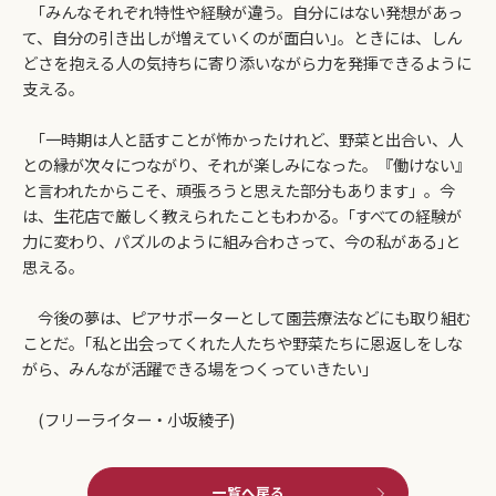
｢みんなそれぞれ特性や経験が違う。自分にはない発想があっ
て、自分の引き出しが増えていくのが面白い｣。ときには、しん
どさを抱える人の気持ちに寄り添いながら力を発揮できるように
支える。
｢一時期は人と話すことが怖かったけれど、野菜と出合い、人
との縁が次々につながり、それが楽しみになった。『働けない』
と言われたからこそ、頑張ろうと思えた部分もあります」。今
は、生花店で厳しく教えられたこともわかる。｢すべての経験が
力に変わり、パズルのように組み合わさって、今の私がある｣と
思える。
今後の夢は、ピアサポーターとして園芸療法などにも取り組む
ことだ。｢私と出会ってくれた人たちや野菜たちに恩返しをしな
がら、みんなが活躍できる場をつくっていきたい｣
(フリーライター・小坂綾子)
一覧へ戻る