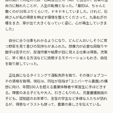
命力に触れたことが、人生の転機となった。｢最初は、ちゃんと
働くのが10年ぶりくらいで、ドキドキしていました。けれど、石
﨑さんが私の得意を伸ばす環境を整えてくださって。九条ねぎの
種をまき、芽が出て大きくなっていく姿に、心が再生していきま
した｣
自分に合う仕事もわかるようになり、どんどんおいしそうに育
つ野菜を見て喜びの気持ちがあふれた。想像力が必要な段取りや
数字は苦手だが、反復作業や結果が目に見える仕事は得意。次第
に、早く植える方法などに挑戦するモチベーションもわき、自信
を取り戻していった。
正社員になるタイミングで運転免許を取り、その後ジョブコー
チの資格を取得。現在は、同社が目指す｢ユニバーサル農園｣の構
想に向け、年間100人を超える農業体験者や実習生に手ほどきす
る。障害のある子どもや大人、引きこもりの人、児童養護施設の
子ども、認知症のお年寄り、全盲の学生など多様な人たちが訪れ
るが、得意なイラストも使って、農業の楽しさを伝えている。