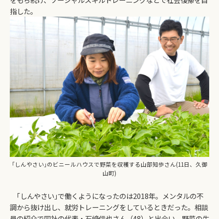
指した。
｢しんやさい｣のビニールハウスで野菜を収穫する山部知歩さん(11日、久御
山町)
｢しんやさい｣で働くようになったのは2018年。メンタルの不
調から抜け出し、就労トレーニングをしているときだった。相談
員の紹介で同社の代表・石﨑信也さん（48）と出合い、野菜の生