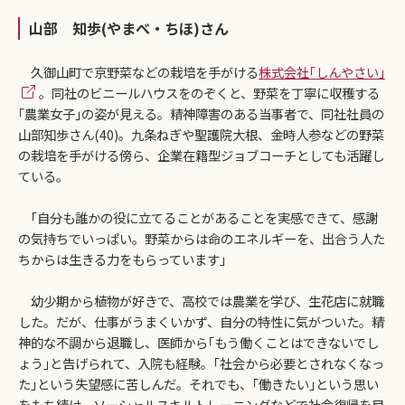
山部 知歩(やまべ・ちほ)さん
久御山町で京野菜などの栽培を手がける
株式会社｢しんやさい｣
。同社のビニールハウスをのぞくと、野菜を丁寧に収穫する
｢農業女子｣の姿が見える。精神障害のある当事者で、同社社員の
山部知歩さん(40)。九条ねぎや聖護院大根、金時人参などの野菜
の栽培を手がける傍ら、企業在籍型ジョブコーチとしても活躍し
ている。
｢自分も誰かの役に立てることがあることを実感できて、感謝
の気持ちでいっぱい。野菜からは命のエネルギーを、出合う人た
ちからは生きる力をもらっています｣
幼少期から植物が好きで、高校では農業を学び、生花店に就職
した。だが、仕事がうまくいかず、自分の特性に気がついた。精
神的な不調から退職し、医師から｢もう働くことはできないでし
ょう｣と告げられて、入院も経験。｢社会から必要とされなくなっ
た｣という失望感に苦しんだ。それでも、｢働きたい｣という思い
をもち続け、ソーシャルスキルトレーニングなどで社会復帰を目