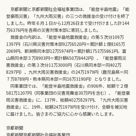
京都新聞と京都新聞社会福祉事業団は、「能登半島地震」「能
登豪雨災害」「九州大雨災害」の三つの救援金の受け付けを終了
しました。昨年６月１日から12月26日まで受け付けました計144
万6376円を各県の災害対策本部に寄託しました。
救援金の内訳は、「能登半島地震救援金」の第５次分109万
1397円（石川県災害対策本部92万6520円＝累計額１億8165万
2069円、新潟県同本部12万5974円＝累計額1753万5861円、富
山県同本部３万8903円＝累計額650万8442円）、「能登豪雨災
害救援金」の第３次分11万3000円（石川県同本部＝同402万
8297円）、九州大雨災害救援金」の24万1979円（鹿児島県＝同
７万8789円・熊本県同本部＝同16万3190円）となりました。
同事業団では、「能登半島地震救援金」の906件、総額で２億
581万1207円（同事業団の災害見舞金30万円を含む）、「能登豪
雨災害救援金」に、137件、総額402万8297円、「九州大雨災害
救援金」に、19件、総額24万1979円を受け付け、全額を被災地
に届けました。皆さまのご協力に心から感謝いたします。
京都新聞
京都新聞京都新聞社会福祉事業団