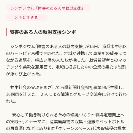
シンポジウム「障害のある人の就労支援」
ともに生きる
障害のある人の就労支援シンポ
シンポジウム｢障害のある人の就労支援｣が15日、京都市中京区
のハートピア京都で開かれた。地域が連携して事業所の成長につ
ながる道筋を、幅広い層の人たちが探った。就労希望者とのマッ
チングや柔軟な雇用面で、地域に根ざした中小企業の果たす役割
が浮かび上がった。
共生社会の実現をめざして京都新聞社会福祉事業団が主催し、
16回目を迎えた。２人による講演とグループ交流会に分けて行わ
れた。
｢安心して働き続けられるための環境づくり～職場定着向上へ
の実践～｣とテーマに、産業廃棄物の収集・運搬やペットボトル
の再資源化などに取り組む｢クリーンスペース｣代表取締役の橋本