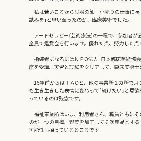
私は若いころから呉服の卸・小売りの仕事に長く
試みを｣と思い至ったのが、臨床美術でした。
アートセラピー(芸術療法)の一種で、参加者が
全員で鑑賞会を行います。優れた点、努力した点
指導者になるにはＮＰО法人｢日本臨床美術協会
座を受講。実習と試験をクリアして、臨床美術士
15年前からはＴＡОと、他の事業所１カ所で月
も生き生きした表情に変わって｢続けたい｣と意
っているのは残念です。
福祉事業所はいま、利用者さん、職員ともにその
のが一つの目標。野菜を加工して６次産品とするこ
可能性も探っているところです。