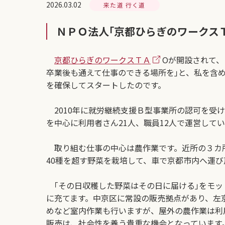
2026.03.02
来た道 行く道
ＮＰＯ法人｢京都ひらぎのワークス
京都ひらぎのワークスＴＡ
Оが開設されて、
卒業後も通えて仕事のできる場所を｣と、私を含
を確保してスタートしたのです。
2010年に就労継続支援Ｂ型事業所の認可を受
を中心に利用者さん21人、職員12人で運営して
取り組む仕事の中心は農作業です。近所の３カ所
40種を超す野菜を栽培して、車で京都市内へ運
｢その日収穫した野菜はその日に届ける｣をモッ
に充てます。中京区に常設の販売拠点があり、左
めなど室内作業も行いますが、屋外の農作業は利
販売は、社会性を養う貴重な機会となっています