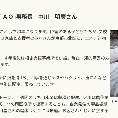
ＴＡＯ｣事務長 中川 明廣さん
ことしで20年になります。障害のある子どもたちが｢学校
め３家族と支援者のみなさんが京都市北区に、土地、建物
け、４年後には相談支援事業所を併設。現在、知的障害の方
います。
に畑を持ち、四季を通じナスやハクサイ、玉ネギなど
び戸別に配達、販売しています。
トーに、１週間のうち月水金は収穫と配達、火木は農作業
ＴＡ
京、北の両区役所で販売することも。企業発注の製品袋詰
用者さんの健康づくりには最適。お客さんとじかに接する
。