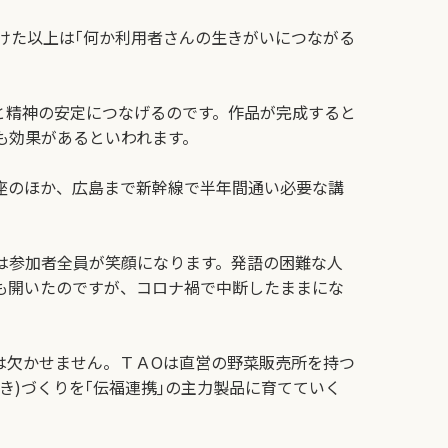
けた以上は｢何か利用者さんの生きがいにつながる
と精神の安定につなげるのです。作品が完成すると
も効果があるといわれます。
座のほか、広島まで新幹線で半年間通い必要な講
は参加者全員が笑顔になります。発語の困難な人
も開いたのですが、コロナ禍で中断したままにな
は欠かせません。ＴＡОは直営の野菜販売所を持つ
き)づくりを｢伝福連携｣の主力製品に育てていく