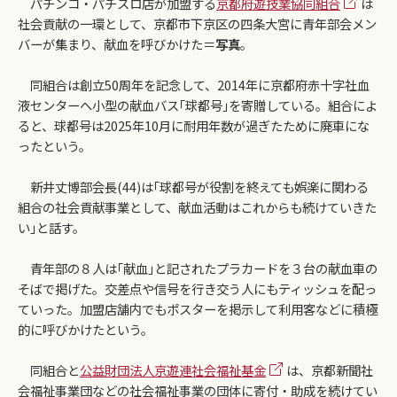
パチンコ・パチスロ店が加盟する
京都府遊技業協同組合
は
社会貢献の一環として、京都市下京区の四条大宮に青年部会メン
バーが集まり、献血を呼びかけた＝
写真
。
同組合は創立50周年を記念して、2014年に京都府赤十字社血
液センターへ小型の献血バス｢球都号｣を寄贈している。組合によ
ると、球都号は2025年10月に耐用年数が過ぎたために廃車にな
ったという。
新井丈博部会長(44)は｢球都号が役割を終えても娯楽に関わる
組合の社会貢献事業として、献血活動はこれからも続けていきた
い｣と話す。
青年部の８人は｢献血｣と記されたプラカードを３台の献血車の
そばで掲げた。交差点や信号を行き交う人にもティッシュを配っ
ていった。加盟店舗内でもポスターを掲示して利用客などに積極
的に呼びかけたという。
同組合と
公益財団法人京遊連社会福祉基金
は、京都新聞社
会福祉事業団などの社会福祉事業の団体に寄付・助成を続けてい