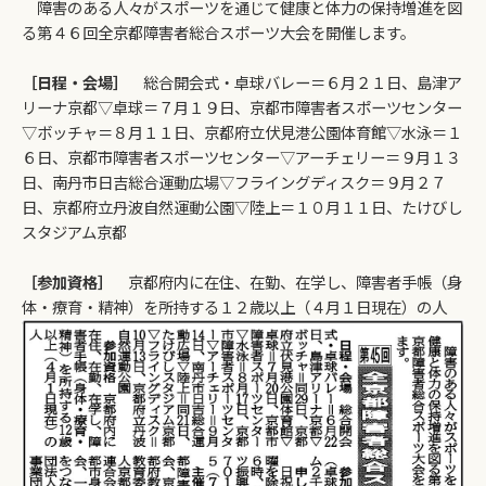
障害のある人々がスポーツを通じて健康と体力の保持増進を図
る第４６回全京都障害者総合スポーツ大会を開催します。
［日程・会場］
総合開会式・卓球バレー＝６月２１日、島津ア
リーナ京都▽卓球＝７月１９日、京都市障害者スポーツセンター
▽ボッチャ＝８月１１日、京都府立伏見港公園体育館▽水泳＝１
６日、京都市障害者スポーツセンター▽アーチェリー＝９月１３
日、南丹市日吉総合運動広場▽フライングディスク＝９月２７
日、京都府立丹波自然運動公園▽陸上＝１０月１１日、たけびし
スタジアム京都
［参加資格］
京都府内に在住、在勤、在学し、障害者手帳（身
体・療育・精神）を所持する１２歳以上（４月１日現在）の人