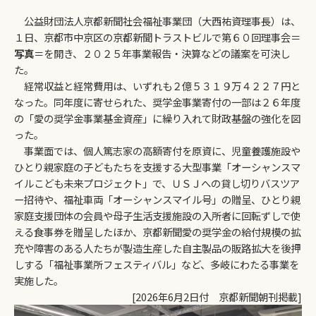
公益財団法人京都新聞社会福祉事業団（大西祐資理事長）は、
１日、京都市中京区の京都新聞トラストビルで第６０回理事会＝
写真
＝を開き、２０２５年事業報告・決算などの議案を可決し
た。
経常収益と経常費用は、いずれも２億５３１９万４２２７円と
なった。同年度に寄せられた、奨学金事業寄付の一部は２６年度
の「愛の奨学金事業基金資産」に繰り入れて財政基盤の強化を図
った。
事業面では、個人篤志家の高額寄付を原資に、児童養護施設や
ひとり親家庭の子どもたちを支援する大型事業「オーシャンスマ
イルこども未来プロジェクト」で、ＵＳＪへの貸し切りバスツア
ー招待や、福祉車両「オーシャンスマイル号」の贈呈、ひとり親
家庭支援団体の会員や母子生活支援施設の入所者に回転ずしで使
える食事券を贈呈したほか、京都新聞愛の奨学金の給付規模の拡
充や障害のある人たちが製造生産した自主製品の販路拡大を後押
しする「福祉事業所フェスティバル」など、多岐にわたる事業を
実施した。
[2026年6月2日付 京都新聞朝刊掲載]