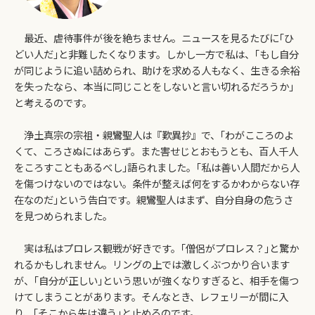
最近、虐待事件が後を絶ちません。ニュースを見るたびに｢ひ
どい人だ｣と非難したくなります。しかし一方で私は、｢もし自分
が同じように追い詰められ、助けを求める人もなく、生きる余裕
を失ったなら、本当に同じことをしないと言い切れるだろうか｣
と考えるのです。
浄土真宗の宗祖・親鸞聖人は『歎異抄』で、｢わがこころのよ
くて、ころさぬにはあらず。また害せじとおもうとも、百人千人
をころすこともあるべし｣語られました。｢私は善い人間だから人
を傷つけないのではない。条件が整えば何をするかわからない存
在なのだ｣という告白です。親鸞聖人はまず、自分自身の危うさ
を見つめられました。
実は私はプロレス観戦が好きです。｢僧侶がプロレス？｣と驚か
れるかもしれません。リングの上では激しくぶつかり合います
が、｢自分が正しい｣という思いが強くなりすぎると、相手を傷つ
けてしまうことがあります。そんなとき、レフェリーが間に入
り、｢そこから先は違う｣と止めるのです。