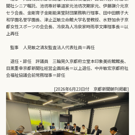
聞社シニア嘱託、池坊専好華道家元池坊次期家元、伊藤謙介元京
セラ会長、金剛育子金剛能楽堂財団業務執行理事、田中田鶴子大
和学園名誉学園長、津止正敏立命館大学名誉教授、水野加余子京
都女性スポーツの会会長、冷泉為人冷泉家時雨亭文庫理事長＝以
上再任
監事 人見敏之清友監査法人代表社員＝再任
退任・辞任 評議員 三輪晃久京都府立堂本印象美術館館長、
目黒重幸京都新聞社経営企画局長＝以上退任、中井敏宏京都府社
会福祉協議会前常務理事＝辞任
[2026年6月23日付 京都新聞朝刊掲載]