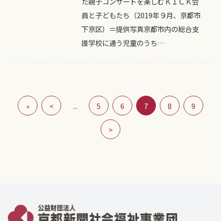
た親子コンサートを楽しむＫＩＣＫ会
員と子どもたち（2019年９月、京都市
下京区）＝提供写真京都市内の総合支
援学校に通う児童のうち…
«
<
...
5
6
7
8
9
>