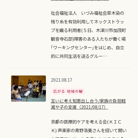
社会福祉法人 いづみ福祉会草木染の
残り糸を有効利用してネックストラッ
プを織る利用者(５日、木津川市加茂町
観音寺石部)障害のある人たちが働く場
｢ワーキングセンター｣をはじめ、自立
的に共同生活を送るグルー…
2021.08.17
広がる 地域の輪
互いに考え知恵出し合う/家族の負担軽
減や子の支援（2021/08/17）
京都の医療的ケアを考える会(ＫＩＣ
Ｋ) 声楽家の青野浩美さんを招いて開い