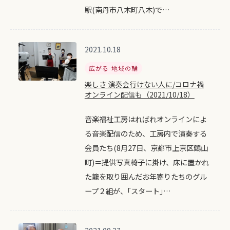
駅(南丹市八木町八木)で…
2021.10.18
広がる 地域の輪
楽しさ 演奏会行けない人に/コロナ禍
オンライン配信も（2021/10/18）
音楽福祉工房はればれオンラインによ
る音楽配信のため、工房内で演奏する
会員たち(8月27日、京都市上京区鶴山
町)＝提供写真椅子に掛け、床に置かれ
た籠を取り囲んだお年寄りたちのグル
ープ２組が、｢スタート｣…