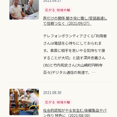
2021.09.27
広がる 地域の輪
声だけの関係 聞き役に徹し/受話器通し
て信頼つなぐ（2021/09/27）
テレフォンボランティアさくら｢利用者
さんは電話を心待ちにしておられま
す。素直に相手を思いやる気持ちで接
することが大切」と話す深井忠義さん
(右)と竹内和史さん(大山崎町円明寺
百々)デジタル通信の発達で、…
2021.08.30
広がる 地域の輪
社会的認知がやる気生む/染織製品やパ
ン作り 特色に（2021/08/30）