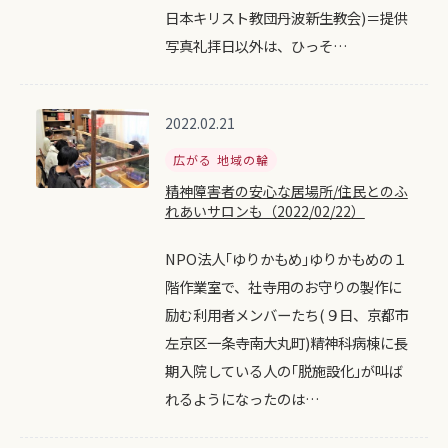
日本キリスト教団丹波新生教会)＝提供
写真礼拝日以外は、ひっそ…
2022.02.21
広がる 地域の輪
精神障害者の安心な居場所/住民とのふ
れあいサロンも（2022/02/22）
NPO法人｢ゆりかもめ｣ゆりかもめの１
階作業室で、社寺用のお守りの製作に
励む利用者メンバーたち(９日、京都市
左京区一条寺南大丸町)精神科病棟に長
期入院している人の｢脱施設化｣が叫ば
れるようになったのは…