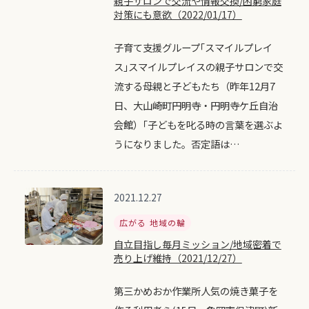
親子サロンで交流や情報交換/困窮家庭
対策にも意欲（2022/01/17）
子育て支援グループ｢スマイルプレイ
ス｣スマイルプレイスの親子サロンで交
流する母親と子どもたち（昨年12月7
日、大山崎町円明寺・円明寺ケ丘自治
会館）｢子どもを叱る時の言葉を選ぶよ
うになりました。否定語は…
2021.12.27
広がる 地域の輪
自立目指し毎月ミッション/地域密着で
売り上げ維持（2021/12/27）
第三かめおか作業所人気の焼き菓子を