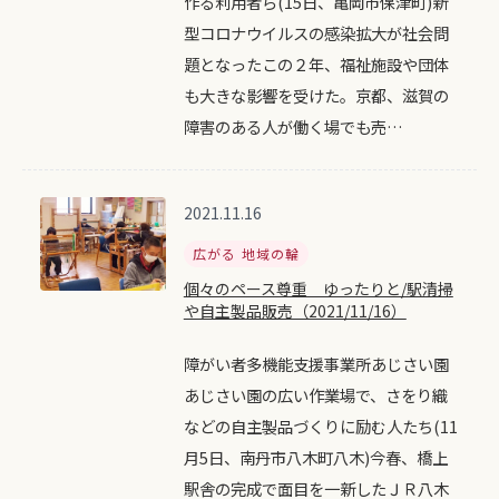
作る利用者ら(15日、亀岡市保津町)新
型コロナウイルスの感染拡大が社会問
題となったこの２年、福祉施設や団体
も大きな影響を受けた。京都、滋賀の
障害のある人が働く場でも売…
2021.11.16
広がる 地域の輪
個々のペース尊重 ゆったりと/駅清掃
や自主製品販売（2021/11/16）
障がい者多機能支援事業所あじさい園
あじさい園の広い作業場で、さをり織
などの自主製品づくりに励む人たち(11
月5日、南丹市八木町八木)今春、橋上
駅舎の完成で面目を一新したＪＲ八木