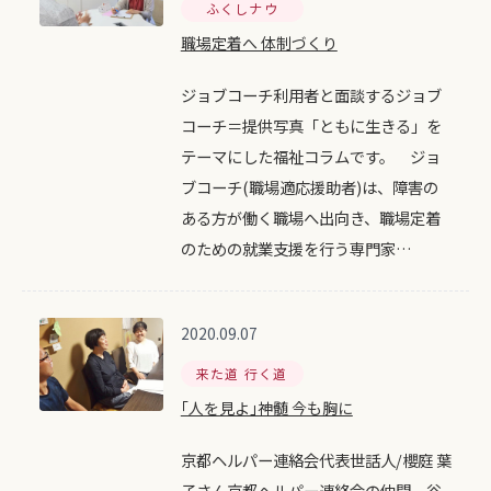
ふくしナウ
職場定着へ 体制づくり
ジョブコーチ利用者と面談するジョブ
コーチ＝提供写真「ともに生きる」を
テーマにした福祉コラムです。 ジョ
ブコーチ(職場適応援助者)は、障害の
ある方が働く職場へ出向き、職場定着
のための就業支援を行う専門家…
2020.09.07
来た道 行く道
｢人を見よ｣神髄 今も胸に
京都ヘルパー連絡会代表世話人/櫻庭 葉
子さん京都ヘルパー連絡会の仲間、谷