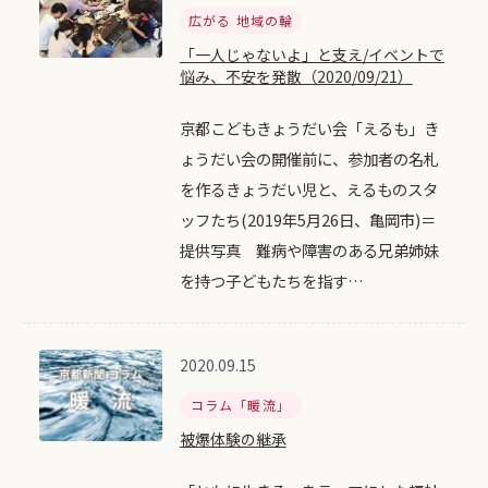
広がる 地域の輪
「一人じゃないよ」と支え/イベントで
悩み、不安を発散（2020/09/21）
京都こどもきょうだい会「えるも」き
ょうだい会の開催前に、参加者の名札
を作るきょうだい児と、えるものスタ
ッフたち(2019年5月26日、亀岡市)＝
提供写真 難病や障害のある兄弟姉妹
を持つ子どもたちを指す…
2020.09.15
コラム「暖流」
被爆体験の継承