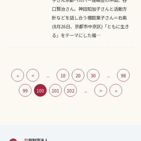
口賢治さん、神田知加子さんと活動方
針などを話し合う櫻庭葉子さん＝右奥
(8月26日、京都市中京区)「ともに生き
る」をテーマにした福…
«
<
...
10
20
30
...
98
99
100
101
102
...
>
»