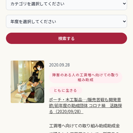
検索する
2020.09.28
障害のある人の工賃増へ向けての取り
組み助成
ともに生きる
ポーチ・木工製品…/販売苦戦も開発意
欲/前年度の助成団体 コロナ禍 活路探
る（2020/09/28）
工賃増へ向けての取り組み助成助成金