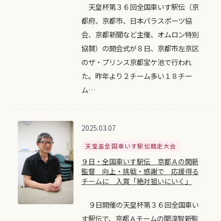
天皇杯第３６回全国車いす駅伝（京
都府、京都市、日本パラスポーツ協
会、京都新聞など主催、オムロン特別
協賛）の開会式が８日、京都市左京区
のザ・プリンス京都宝ケ池で行われ
た。昨年より２チーム多い１８チー
ム…
2025.03.07
天皇盃全国車いす駅伝競走大会
９日・全国車いす駅伝 京都Ａの関新
監督 向上・挑戦・感謝で 応援得る
チームに 入賞「絶対狙いにいく」
９日開催の天皇杯第３６回全国車い
す駅伝で、京都Ａチームの関淳智新監