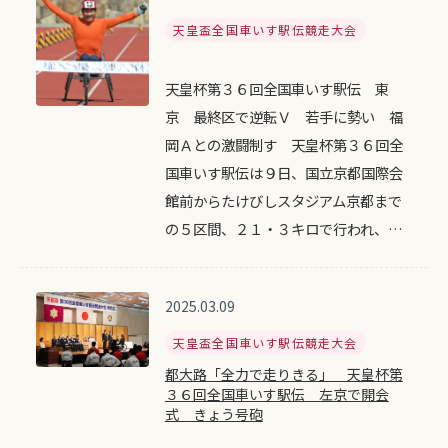
天皇盃全国車いす駅伝競走大会
天皇杯第３６回全国車いす駅伝 東
京 最終区で逆転Ｖ 若手に勢い 福
岡Ａとの激闘制す 天皇杯第３６回全
国車いす駅伝は９日、国立京都国際会
館前からたけびしスタジアム京都まで
の５区間、２１・３キロで行われ、…
2025.03.09
天皇盃全国車いす駅伝競走大会
都大路「全力で走りきる」 天皇杯第
３６回全国車いす駅伝 左京で開会
式 きょう号砲