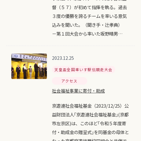
督（５７）が初めて指揮を執る。過去
３度の優勝を誇るチームを率いる意気
込みを聞いた。（聞き手・辻孝典）
－第１回大会から率いた坂野晴男…
2023.12.25
天皇盃全国車いす駅伝競走大会
アクセス
社会福祉事業に寄付・助成
京遊連社会福祉基金（2023/12/25）公
益財団法人｢京遊連社会福祉基金｣(京都
市左京区)は、このほど｢令和５年度寄
付・助成金の贈呈式｣を同基金の母体と
なった京都府遊技業協同組合と共催で