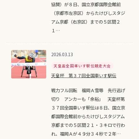
協賛）が８日、国立京都国際会館前
（京都市左京区）からたけびしスタジ
アム京都（右京区）までの５区間２
１…
2026.03.13
天皇盃全国車いす駅伝競走大会
天皇杯 第３７回全国車いす駅伝
戦力フル回転 福岡Ａ雪辱 先行逃げ
切り アンカーも「余裕」 天皇杯第
３７回全国車いす駅伝は８日、国立京
都国際会館前からたけびしスタジアム
京都までの５区間２１・３キロで行わ
れ、福岡Ａが４９分３４秒で２年…