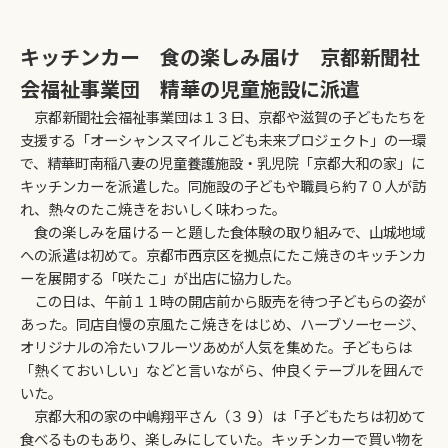
キッチンカー 食の楽しみ届け 京都新聞社
会福祉事業団 精華の児童施設に派遣
京都新聞社会福祉事業団は１３日、京都や滋賀の子どもたちを
支援する「オーシャンスマイルこども未来プロジェクト」の一環
で、精華町南稲八妻の児童養護施設・乳児院「京都大和の家」に
キッチンカーを派遣した。同施設の子どもや職員ら約７０人が訪
れ、熱々のたこ焼きをおいしく味わった。
食の楽しみを届ける－と題した食体験の取り組みで、山城地域
への派遣は初めて。京都市西京区を拠点にたこ焼きのキッチンカ
ーを展開する「咲たこ」が出店に協力した。
この日は、午前１１時の開店前から販売を待つ子どもらの姿が
あった。同店自慢の京風たこ焼きをはじめ、ハーブソーセージ、
オリジナルの冷たいフルーツあめが人気を集めた。子どもらは
「熱くておいしい」などと言いながら、仲良くテーブルを囲んで
いた。
京都大和の家の中嶋翔平さん（３９）は「子どもたちは初めて
食べるものもあり、楽しみにしていた。キッチンカーで買い物を