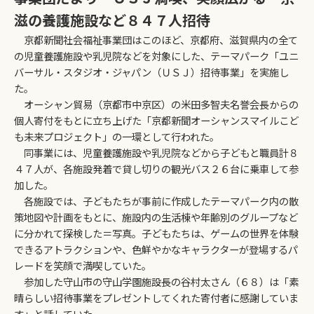
滋の養護施設など８４７人招待
京都新聞社会福祉事業団はこのほど、京都府、滋賀県内の全て
の児童養護施設や乳児院などを対象にした、テーマパーク「ユニ
バーサル・スタジオ・ジャパン（ＵＳＪ）招待事業」を実施し
た。
オーシャン貿易（京都市中京区）の米田多智夫名誉会長からの
個人寄付をもとに立ち上げた「京都新聞オーシャンスマイルこど
も未来プロジェクト」の一環として行われた。
同事業には、児童養護施設や乳児院などから子どもと職員計８
４７人が、各施設発着で貸し切りの観光バス２６台に乗車して参
加した。
各施設では、子どもたちが事前に作成したテーマパーク内の散
策地図や計画をもとに、施設内の生活棟や年齢別のグループなど
に分かれて探検した＝写真。子どもたちは、ゲームの世界を体験
できるアトラクションや、色鮮やかなキャラクターが登場するパ
レードを笑顔で満喫していた。
参加した守山市の守山学園施設長の谷村太さん（６８）は「素
晴らしい招待事業をプレゼントしてくれた寄付者に感謝していま
す」と話していた。