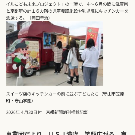
イルこども未来プロジェクト」の一環で、４～６月の間に滋賀県
と京都府の計１６カ所の児童養護施設や乳児院にキッチンカーを
派遣する。（岡田幸治）
スイーツ店のキッチンカーの前に並ぶ子どもたち（守山市笠原
町・守山学園）
2026年４月30日付 京都新聞朝刊掲載記事
事業団だより ＵＳＪ満喫、笑顔広がる 京