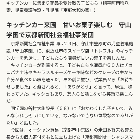
キッチンカーに集まり商品を受け取る子どもら（精華町南稲八
妻、児童養護施設・乳児院「京都大和の家」）
キッチンカー来園 甘いお菓子楽しむ 守山
学園で京都新聞社会福祉事業団
京都新聞社会福祉事業団は２９日、守山市笠原町の児童養護施
設「守山学園」に、東近江市のスイーツ店「トレフル」のキッチ
ンカーを派遣し、子どもたちや職員が甘いお菓子を楽しんだ。
キッチンカーが到着すると、子どもたちや職員約６０人はチョ
コバナナ味やキャラメルチーズケーキ味などのクレープの中から
自分が食べたい味を選んだ。車の前に並び、従業員から「お待た
せしました」と渡されると、「ありがとう」と言って、早速、味
わっていた。キッシュもあり、友人らと話しながら笑顔で楽しん
だ。
同学園の谷村太施設長（６８）は「おかわりした子もいて、み
んなうれしそうにしている。なかなかできない体験なのでありが
たい」と話した。
今回は、オーシャン貿易（京都市中京区）の米田多智夫名誉会
長からの個人寄付をもとに立ち上げた「京都新聞オーシャンスマ