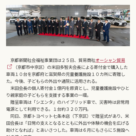
京都新聞社会福祉事業団は２５日、貿易商社
オーシャン貿易
（京都市中京区）の米田多智夫会長による寄付金で購入した
車両１０台を京都府と滋賀県の児童養護施設１０カ所に寄贈し
た。今後、子どもらの外出や通院に活用される。
米田会長の個人寄付金１億円を原資とし、児童養護施設やひと
り親家庭の子どもらを支援する事業の一環。
贈呈車両は「シエンタ」のハイブリッド車で、災害時は非常用
電源として利用できる。１台約３２０万円。
同日、京都トヨペット七条本店（下京区）で贈呈式があり、米
田会長は「日常の支えとなるとともに外出や体験の機会を広げる
助けとなれば」とあいさつした。車両は６月にもさらに５施設へ