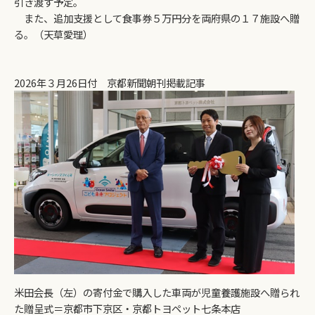
引き渡す予定。
また、追加支援として食事券５万円分を両府県の１７施設へ贈
る。（天草愛理）
2026年３月26日付 京都新聞朝刊掲載記事
米田会長（左）の寄付金で購入した車両が児童養護施設へ贈られ
た贈呈式＝京都市下京区・京都トヨペット七条本店