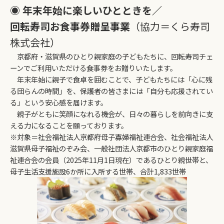
◉ 年末年始に楽しいひとときを／
回転寿司お食事券贈呈事業
（協力＝くら寿司
株式会社）
京都府・滋賀県のひとり親家庭の子どもたちに、回転寿司チェ
ーンでご利用いただける食事券をお贈りいたします。
年末年始に親子で食卓を囲むことで、子どもたちには「心に残
る団らんの時間」を、保護者の皆さまには「自分も応援されてい
る」という安心感を届けます。
親子がともに笑顔になれる機会が、日々の暮らしを前向きに支
える力になることを願っております。
※対象＝社会福祉法人京都府母子寡婦福祉連合会、社会福祉法人
滋賀県母子福祉のぞみ会、一般社団法人京都市のひとり親家庭福
祉連合会の会員（2025年11月1日現在）であるひとり親世帯と、
母子生活支援施設6か所に入所する世帯、合計1,833世帯