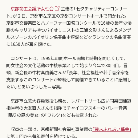
京都商工会議所女性会
主催の｢七夕チャリティーコンサー
ト｣が２日、京都市左京区の京都コンサートホールで開かれた。
京都市交響楽団とハノーファー国際コンクールで16歳の最年少優
勝のキャリアも持つバイオリニストの三浦文彰さんによるメンデ
ルスゾーンのバイオリン協奏曲ホ短調などクラシックの名曲演奏
に1650人が耳を傾けた。
コンサートは、1995年の同ホール開館と時期を同じくして、
同女性会の文化活動の中核事業として始まり今年で30回目。冒
頭、新会長の中村真由美さんが｢長年、社会福祉や若手音楽家を
支援するこのコンサートが継続して開催できていることに感謝し
たい｣とあいさつした＝
写真
。
京都市立芸大客員教授も務め、レパートリーも広い同楽団桂冠
指揮者の大友直人さんの指揮でチャイコフスキーのバレー音楽
｢眠りの森の美女｣の｢ワルツ｣なども披露された。
収益の一部は、京都新聞社会福祉事業団の
｢歳末ふれあい募金｣
に第１回から毎年寄付を続けている。