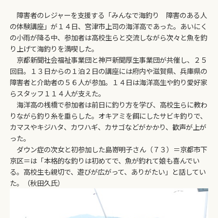
障害者のレジャーを支援する「みんなで海釣り 障害のある人
の体験講座」が１４日、宮津市上司の海洋高であった。あいにく
の小雨が降る中、参加者は高校生らと交流しながら次々と魚を釣
り上げて海釣りを満喫した。
京都新聞社会福祉事業団と神戸新聞厚生事業団が共催し、２５
回目。１３日からの１泊２日の講座には府内や滋賀県、兵庫県の
障害者と介助者の５６人が参加。１４日は海洋高生や釣り愛好家
らスタッフ１１４人が支えた。
海洋高の桟橋で参加者は前日に釣り方を学び、高校生らに教わ
りながら釣り糸を垂らした。オキアミを餌にしたサビキ釣りで、
カマスやキジハタ、カワハギ、カサゴなどがかかり、歓声が上が
った。
ダウン症の次女と初参加した島嵜明子さん（７３）＝京都市下
京区＝は「本格的な釣りは初めてで、魚が釣れて娘も喜んでい
る。高校生も親切で、遊びが広がって、ありがたい」と話してい
た。（秋田久氏）