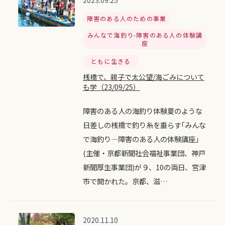
2023.09.25
障害のある人のための事業
みんなで海釣り-障害のある人の体験講
座
ともに生きる
桟橋で、親子で太公望/海ごみについて
も学（23/09/25）
障害のある人の海釣り体験夏のような
日差しの桟橋で釣り糸を垂らす｢みんな
で海釣り―障害のある人の体験講座｣
(主催・京都新聞社会福祉事業団、神戸
新聞厚生事業団)が９、10の両日、宮津
市で開かれた。京都、滋…
2020.11.10