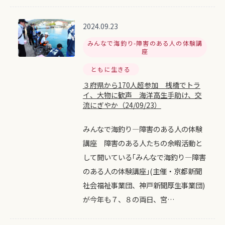
2024.09.23
みんなで海釣り-障害のある人の体験講
座
ともに生きる
３府県から170人超参加 桟橋でトラ
イ、大物に歓声 海洋高生手助け、交
流にぎやか（24/09/23）
みんなで海釣り―障害のある人の体験
講座 障害のある人たちの余暇活動と
して開いている｢みんなで海釣り―障害
のある人の体験講座｣(主催・京都新聞
社会福祉事業団、神戸新聞厚生事業団)
が今年も７、８の両日、宮…