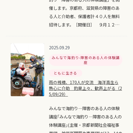
催します。京都府、滋賀県の障害のあ
る人と介助者、保護者計４０人を無料
招待します。［開催日］ ９月１２…
2025.09.29
みんなで海釣り-障害のある人の体験講
座
ともに生きる
雨の桟橋、170人が交流 海洋高生ら
熱心に介助 釣果上々、歓声上がる（2
5/09/29）
みんなで海釣り―障害のある人の体験
講座｢みんなで海釣り―障害のある人の
体験講座｣(主催・京都新聞社会福祉事