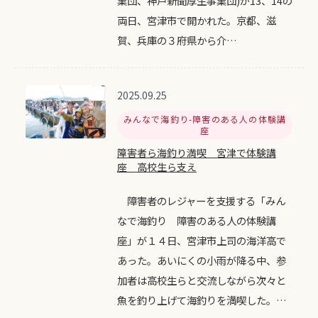
業団、神戸新聞厚生事業団)が13、14の
両日、宮津市で開かれた。京都、滋
賀、兵庫の３府県から介…
2025.09.25
みんなで海釣り-障害のある人の体験講
座
障害者ら海釣り満喫 宮津で体験講
座 高校生ら支え
障害者のレジャーを支援する「みん
なで海釣り 障害のある人の体験講
座」が１４日、宮津市上司の海洋高で
あった。あいにくの小雨が降る中、参
加者は高校生らと交流しながら次々と
魚を釣り上げて海釣りを満喫した。…