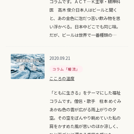
コラムです。ＡＣＴ―Ｋ主宰・精神科
医 高木 俊介日本人はビールと聞く
と、あの金色に泡だつ苦い飲み物を思
い浮かべる。日本中どこでも同じ味。
だが、ビールは世界で一番種類の…
2020.09.21
コラム「暖流」
こころの温度
「ともに生きる」をテーマにした福祉
コラムです。僧侶・歌手 柱本 めぐみ
あかね色の雲が広がる雨上がりの夕
空。その空をぼんやり眺めていた私の
肩をかすめた風が思いのほか涼しく、