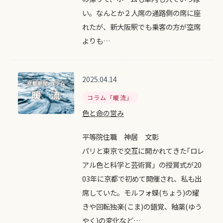
い。なんとか２人席の通路側の席に座
れたが、新大阪駅でも乗客の方が空席
よりも…
2025.04.14
コラム「暖流」
色と命の営み
平等院住職 神居 文彰
パリと東京で交互に開かれてきた｢ロレ
アル色と科学と芸術賞」の授賞式が20
03年に京都で初めて開催され、私も出
席していた。モルフォ蝶(ちょう)の耀
きや回転独楽(こま)の錯覚、釉薬(ゆう
やく)の変化など…