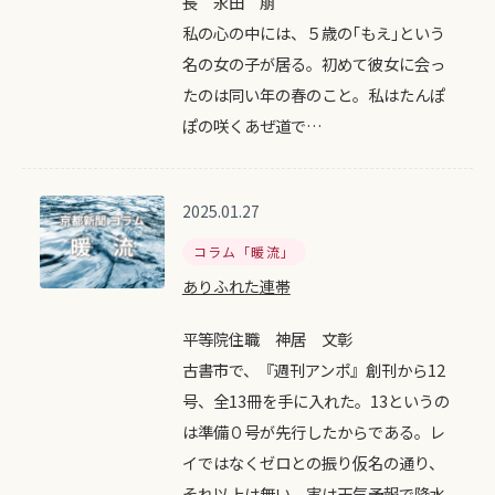
長 永田 萠
私の心の中には、５歳の｢もえ｣という
名の女の子が居る。初めて彼女に会っ
たのは同い年の春のこと。私はたんぽ
ぽの咲くあぜ道で…
2025.01.27
コラム「暖流」
ありふれた連帯
平等院住職 神居 文彰
古書市で、『週刊アンポ』創刊から12
号、全13冊を手に入れた。13というの
は準備０号が先行したからである。レ
イではなくゼロとの振り仮名の通り、
それ以上は無い。実は天気予報で降水