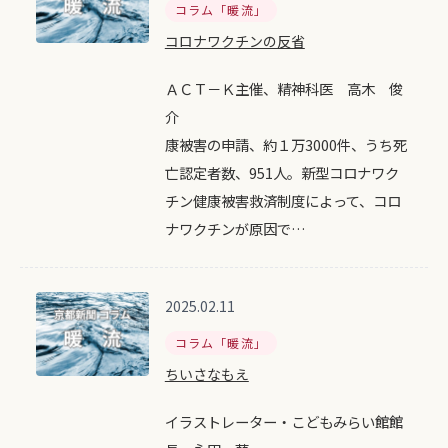
コラム「暖流」
コロナワクチンの反省
ＡＣＴ－Ｋ主催、精神科医 高木 俊
介
康被害の申請、約１万3000件、うち死
亡認定者数、951人。新型コロナワク
チン健康被害救済制度によって、コロ
ナワクチンが原因で…
2025.02.11
コラム「暖流」
ちいさなもえ
イラストレーター・こどもみらい館館