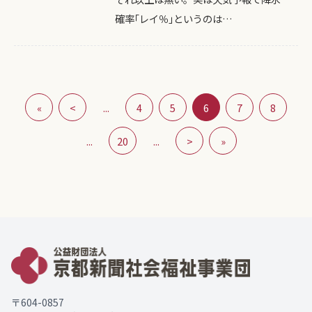
確率｢レイ％｣というのは…
«
<
...
4
5
6
7
8
...
20
...
>
»
〒604-0857