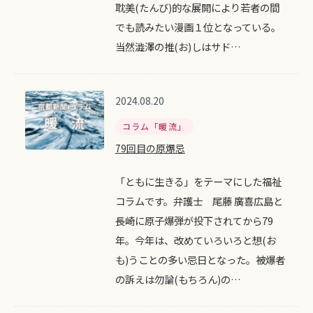
耽美(たんび)的な展開により若者の間
でも読みたい漫画１位となっている。
当然澁澤の推(お)しはサド…
2024.08.20
コラム「暖流」
79回目の原爆忌
「ともに生きる」をテーマにした福祉
コラムです。弁護士 尾藤 廣喜広島と
長崎に原子爆弾が投下されてから79
年。今年は、改めていろいろと想(お
も)うことの多い忌日となった。被爆者
の訴えは勿論(もちろん)の…