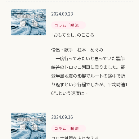
2024.09.23
コラム「暖流」
｢おもてなし｣のこころ
僧侶・歌手 柱本 めぐみ
一度行ってみたいと思っていた黒部
峡谷のトロッコ列車に乗りました。能
登半島地震の影響でルートの途中で折
り返すという行程でしたが、平均時速1
6㌔という速度は…
2024.09.16
コラム「暖流」
コロナ対策をふりかえる