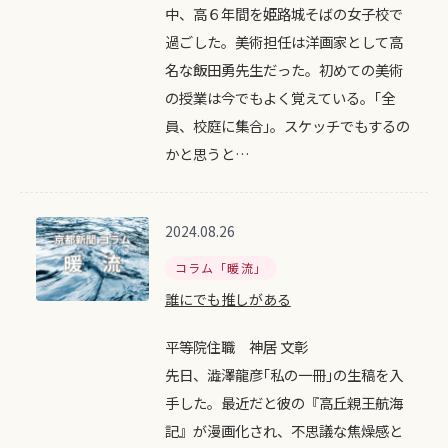
中、高６年間を姫路城そばの女子校で
過ごした。美術担任は洋画家として高
名な飯田勇先生だった。初めての美術
の授業は今でもよく覚えている。｢全
員、校庭に集合｣。スケッチでもするの
かと思うと…
2024.08.26
コラム「暖流」
誰にでも推しがある
平等院住職 神居 文彰
先日、澁澤龍彦｢私の一冊｣の生稿を入
手した。最近だと彼の『高丘親王航海
記』が漫画化され、不思議な焦燥感と