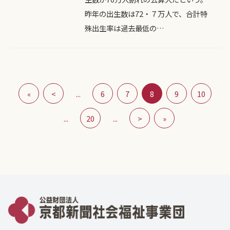
昨年の出生数は72・７万人で、合計特
殊出生率は過去最低の…
«
<
...
6
7
8
9
10
...
20
...
>
»