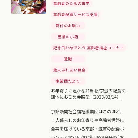
高齢者のための事業
高齢者配食サービス支援
寄付のお願い
善意の小箱
記念日おめでとう 高齢者福祉コーナー
遺贈
歳末ふれあい募金
事業団だより
お年寄りに温かな弁当を/京滋の配食31
団体におこめ券贈呈（2023/02/14）
京都新聞社会福祉事業団はこのほど、
１人暮らしのお年寄りや高齢者世帯に
食事を届けている京都・滋賀の配食ボ
ランティア31団体に計2684食分の｢お