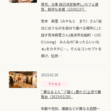
育児、仕事 自己決定後押し/カフェ運
営、就労も支援（23/02/27）
宮本 麻里（みやもと まり）さん｢自
分に合うものを自分で選べる場所に｣と
話す宮本麻里さん(長浜市北船町・LOC
O Living) みんなの｢あったらいいな
ぁ｣をカタチに―。そんなコンセプトを
掲げ、住民…
2023.02.20
アクセス
“ 異なる２人 ” /｢描く｣豊かさ/上京で展
覧会（2023/02/20）
年齢や性別、画風などが異なる岩間一