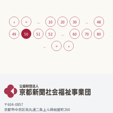
«
<
...
10
20
30
...
48
49
50
51
52
...
60
70
80
...
>
»
〒604-0857
京都市中京区烏丸通二条上ル蒔絵屋町260