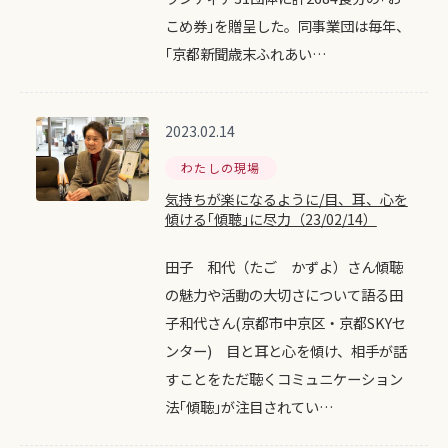
こめ券｣を贈呈した。同事業団は毎年、
｢京都新聞歳末ふれあい…
2023.02.14
わたしの現場
気持ちが楽になるように/目、耳、心を
傾ける｢傾聴｣に尽力（23/02/14）
田子 和代（たご かずよ）さん傾聴
の魅力や活動の大切さについて語る田
子和代さん(京都市中京区・京都SKYセ
ンター) 目と耳と心を傾け、相手が話
すことをただ聴くコミュニケーション
法｢傾聴｣が注目されてい…