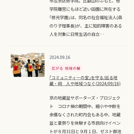
市左京区修学院。比叡山のふもと、修
学院離宮にもほど近い田園に所在する
｢修光学園｣は、同名の社会福祉法人(森
のり子理事長)が、主に知的障害のある
人を対象に日常生活の自立…
2024.09.16
広がる 地域の輪
｢コミュニティーの宝｣を守る/巡る地
蔵・祠 人や地域つなぐ(2024/09/16)
京の地蔵盆サポーターズ・プロジェク
ト コロナ禍の期間中、縮小や中断を
余儀なくされた町内会もある中、地蔵
盆と夏祭りを体験する市民向けイベン
トが８月31日と９月１日、ゼスト御池