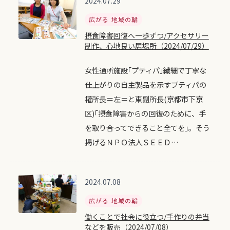
2024.07.29
広がる 地域の輪
摂食障害回復へ一歩ずつ/アクセサリー
制作、心地良い居場所（2024/07/29）
女性通所施設｢プティパ｣繊細で丁寧な
仕上がりの自主製品を示すプティパの
權所長＝左＝と東副所長(京都市下京
区)｢摂食障害からの回復のために、手
を取り合ってできること全てを｣。そう
掲げるＮＰＯ法人ＳＥＥＤ…
2024.07.08
広がる 地域の輪
働くことで社会に役立つ/手作りの弁当
などを販売（2024/07/08）