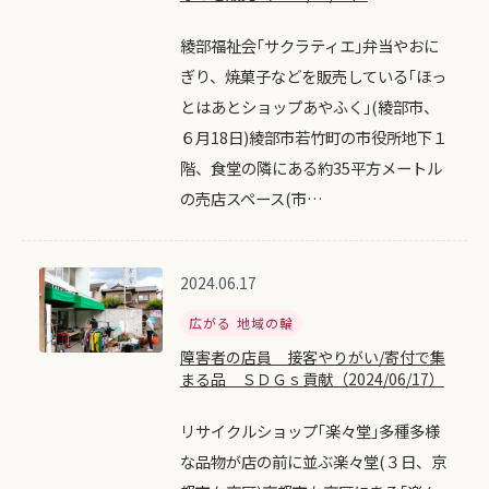
綾部福祉会｢サクラティエ｣弁当やおに
ぎり、焼菓子などを販売している｢ほっ
とはあとショップあやふく｣(綾部市、
６月18日)綾部市若竹町の市役所地下１
階、食堂の隣にある約35平方メートル
の売店スペース(市…
2024.06.17
広がる 地域の輪
障害者の店員 接客やりがい/寄付で集
まる品 ＳＤＧｓ貢献（2024/06/17）
リサイクルショップ｢楽々堂｣多種多様
な品物が店の前に並ぶ楽々堂(３日、京