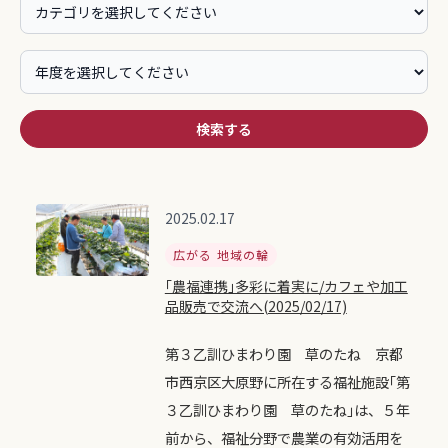
検索する
2025.02.17
広がる 地域の輪
｢農福連携｣多彩に着実に/カフェや加工
品販売で交流へ(2025/02/17)
第３乙訓ひまわり園 草のたね 京都
市西京区大原野に所在する福祉施設｢第
３乙訓ひまわり園 草のたね｣は、５年
前から、福祉分野で農業の有効活用を