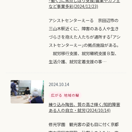
｢働く｣に焦点しぼり支援/農業やカフェ
など事業多彩(2024/12/23)
アシストセンターえーる 京田辺市の
三山木駅近くに、障害のある人や生き
づらさを抱えた人たちが通所する｢アシ
ストセンターえー｣の拠点施設がある。
就労移行支援、就労継続支援Ｂ型、
生活介護、就労定着支援の事…
2024.10.14
広がる 地域の輪
練り込み陶芸、質の高さ輝く/知的障害
ある人の自立・就労(2024/10/14)
修光学園 観光客の姿も目に付く京都