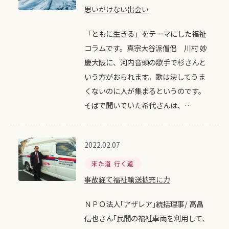
思いがけない出会い
「ともに生きる」をテーマにした福祉
コラムです。真宗大谷派僧侶 川村 妙
慶大阪に、河内音頭の歌手で杉さんと
いう方がおられます。歌は決してうま
くないのに人が集まるというのです。
そばで聞いていた希代さんは、…
2022.02.07
来た道 行く道
事故経て福祉輸送拡充に力
ＮＰＯ法人｢アザレア｣統括理事/ 高畠
信也さん｢民間の福祉車両を利用して、