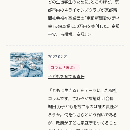
どの生徒学生のために｣とこのほど、京
都市内の４ライオンズクラブが京都新
聞社会福祉事業団の｢京都新聞愛の奨学
金｣支給事業に50万円を寄付した。京都
平安、京都橘、京都北…
2022.02.21
コラム「暖流」
子どもを育てる責任
「ともに生きる」をテーマにした福祉
コラムです。さわやか福祉財団 会長
堀田 力子どもを育てるのは誰の責任だ
ろうか。何を今さらという問いである
が、政府が子ども家庭庁をつくること