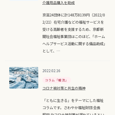
介護用品購入を助成
京滋24団体に計148万8139円（2022/0
2/21）在宅介護などの福祉サービスを
受ける高齢者を支援するため、京都新
聞社会福祉事業団はこのほど、｢ホーム
ヘルプサービス活動に関する備品助成｣
として、…
2022.02.16
コラム「暖流」
コロナ禍対策と共生の精神
「ともに生きる」をテーマにした福祉
コラムです。さわやか福祉財団 会長
堀田 力コロナ禍対策が遅れているとい