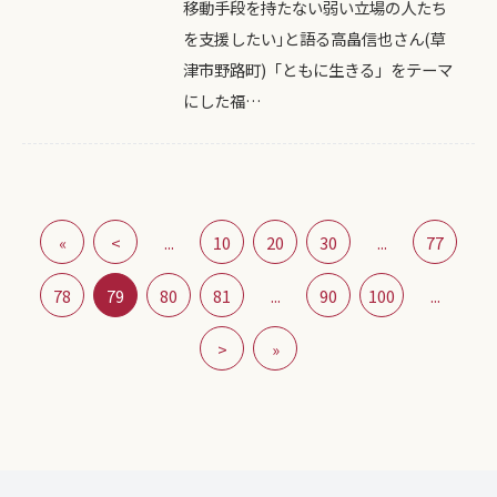
移動手段を持たない弱い立場の人たち
を支援したい｣と語る高畠信也さん(草
津市野路町)「ともに生きる」をテーマ
にした福…
«
<
...
10
20
30
...
77
78
79
80
81
...
90
100
...
>
»