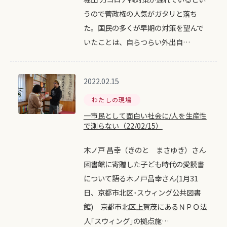
うので菅政権の人気がガタリと落ち
た。国民の多くが早期の対策を望んで
いたことは、自らつらい外出自…
2022.02.15
わたしの現場
一市民として面白い社会に/人を生産性
で測らない（22/02/15）
木ノ戸 昌幸（きのと まさゆき）さん
図書館に寄贈した子ども時代の愛読書
について語る木ノ戸昌幸さん(1月31
日、京都市北区･スウィング公共図書
館) 京都市北区上賀茂にあるＮＰＯ法
人｢スウィング｣の拠点施…