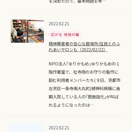
を決めたので、基本問題を考…
2022.02.21
広がる 地域の輪
精神障害者の安心な居場所/住民とのふ
れあいサロンも（2022/02/22）
NPO法人｢ゆりかもめ｣ゆりかもめの１
階作業室で、社寺用のお守りの製作に
励む利用者メンバーたち(９日、京都市
左京区一条寺南大丸町)精神科病棟に長
期入院している人の｢脱施設化｣が叫ば
れるようになったのは…
2022.02.21