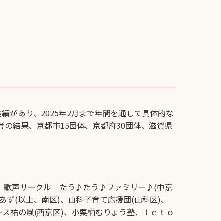
があり、2025年2月まで年間を通して具体的な
の結果、京都市15団体、京都府30団体、滋賀県
、歌声サークル たう♪たう♪ファミリー♪(中京
ず(以上、南区)、山科子育て応援団(山科区)、
ース祐の風(西京区)、小栗栖むりょう塾、ｔｅｔｏ