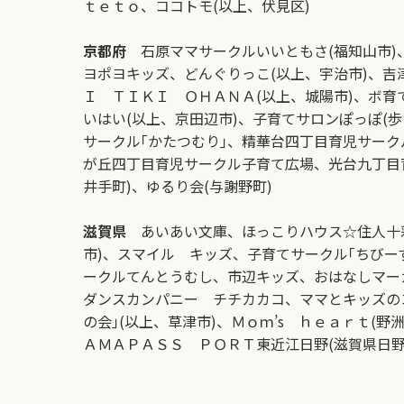
ｔｅｔｏ、ココトモ(以上、伏見区)
京都府
石原ママサークルいいともさ(福知山市)
ヨポヨキッズ、どんぐりっこ(以上、宇治市)、吉
Ｉ ＴＩＫＩ ＯＨＡＮＡ(以上、城陽市)、ボ育
いはい(以上、京田辺市)、子育てサロンぽっぽ(
サークル｢かたつむり｣、精華台四丁目育児サーク
が丘四丁目育児サークル子育て広場、光台九丁目育
井手町)、ゆるり会(与謝野町)
滋賀県
あいあい文庫、ほっこりハウス☆住人十彩
市)、スマイル キッズ、子育てサークル｢ちびー
ークルてんとうむし、市辺キッズ、おはなしマー
ダンスカンパニー チチカカコ、ママとキッズの
の会｣(以上、草津市)、Ｍｏｍ’s ｈｅａｒｔ(
ＡＭＡＰＡＳＳ ＰＯＲＴ東近江日野(滋賀県日野