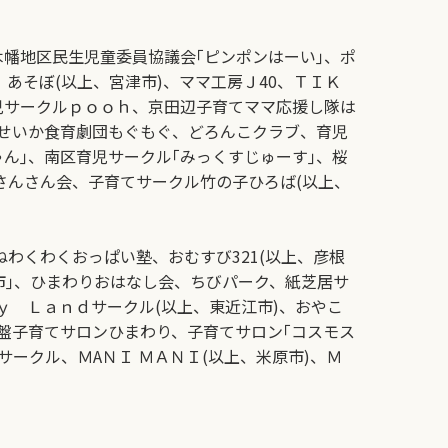
木幡地区民生児童委員協議会｢ピンポンはーい｣、ポ
あそぼ(以上、宮津市)、ママ工房Ｊ40、ＴＩＫ
育児サークルｐｏｏｈ、京田辺子育てママ応援し隊は
)、せいか食育劇団もぐもぐ、どろんこクラブ、育児
ん｣、南区育児サークル｢みっくすじゅーす｣、桜
さんさん会、子育てサークル竹の子ひろば(以上、
わくわくおっぱい塾、おむすび321(以上、彦根
日市｣、ひまわりおはなし会、ちびパーク、紙芝居サ
 Ｌａｎｄサークル(以上、東近江市)、おやこ
盤子育てサロンひまわり、子育てサロン｢コスモス
サークル、ＭAＮＩ ＭＡＮＩ(以上、米原市)、Ｍ