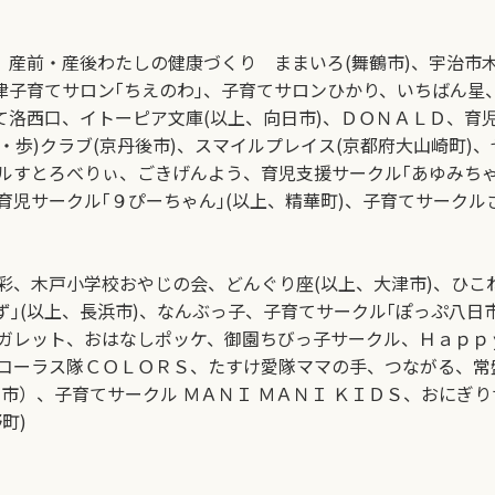
、産前・産後わたしの健康づくり ままいろ(舞鶴市)、宇治市
津子育てサロン｢ちえのわ｣、子育てサロンひかり、いちばん星、
て洛西口、イトーピア文庫(以上、向日市)、ＤＯＮＡＬＤ、
歩・歩)クラブ(京丹後市)、スマイルプレイス(京都府大山崎町
ルすとろべりぃ、ごきげんよう、育児支援サークル｢あゆみちゃ
児サークル｢９ぴーちゃん｣(以上、精華町)、子育てサークル
、木戸小学校おやじの会、どんぐり座(以上、大津市)、ひこね
ず｣(以上、長浜市)、なんぶっ子、子育てサークル｢ぽっぷ八
ガレット、おはなしポッケ、御園ちびっ子サークル、Ｈａｐｐｙ
コーラス隊ＣＯＬＯＲＳ、たすけ愛隊ママの手、つながる、常
野洲市）、子育てサークル ＭＡＮＩ ＭＡＮＩ ＫＩＤＳ、おにぎり
町)