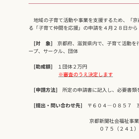
地域の子育て活動や事業を支援するため、「京
る「子育て仲間を応援」の申請を４月２８日から
[対 象]
京都府、滋賀県内で、子育て活動を行
ープ、サークル、団体
[助成額]
１団体２万円
※審査のうえ決定します
[申請方法]
所定の申請書に記入し、必要書類
[提出・問い合わせ先]
〒６０４―０８５７ 京
京都新聞トラス
京都新聞社会福祉事業団「子育
０７５（２４１）