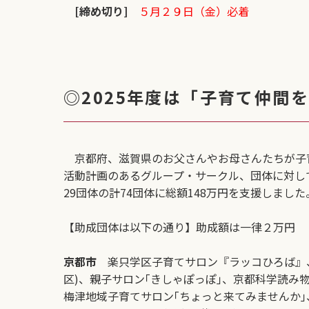
[締め切り]
５月２９日（金）必着
◎2025年度は「子育て仲間
京都府、滋賀県のお父さんやお母さんたちが子育
活動計画のあるグループ・サークル、団体に対して
29団体の計74団体に総額148万円を支援しました
【助成団体は以下の通り】助成額は一律２万円
京都市
楽只学区子育てサロン『ラッコひろば』、
区)、親子サロン｢きしゃぽっぽ｣、京都科学読み
梅津地域子育てサロン｢ちょっと来てみませんか｣