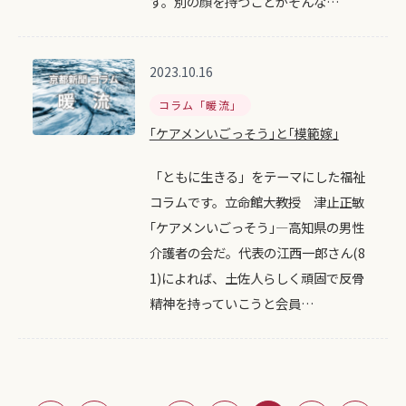
す。別の顔を持つことがそんな…
2023.10.16
コラム「暖流」
｢ケアメンいごっそう｣と｢模範嫁｣
「ともに生きる」をテーマにした福祉
コラムです。立命館大教授 津止正敏
｢ケアメンいごっそう｣―高知県の男性
介護者の会だ。代表の江西一郎さん(8
1)によれば、土佐人らしく頑固で反骨
精神を持っていこうと会員…