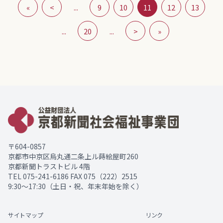
«
<
...
9
10
11
12
13
...
20
...
>
»
〒604-0857
京都市中京区烏丸通二条上ル蒔絵屋町260
京都新聞トラストビル 4階
TEL
075-241-6186
FAX 075（222）2515
9:30～17:30（土日・祝、年末年始を除く）
サイトマップ
リンク