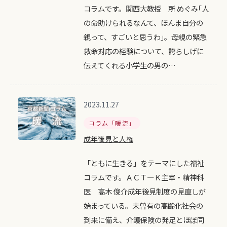
コラムです。関西大教授 所 めぐみ｢人
の命助けられるなんて、ほんま自分の
親って、すごいと思うわ｣。母親の緊急
救命対応の経験について、誇らしげに
伝えてくれる小学生の男の…
2023.11.27
コラム「暖流」
成年後見と人権
「ともに生きる」をテーマにした福祉
コラムです。ＡＣＴ―Ｋ主宰・精神科
医 高木 俊介成年後見制度の見直しが
始まっている。未曽有の高齢化社会の
到来に備え、介護保険の発足とほぼ同