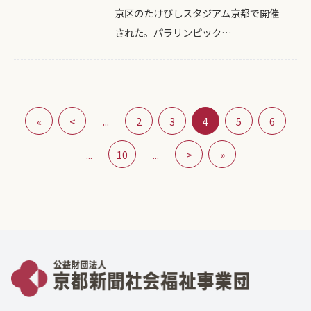
京区のたけびしスタジアム京都で開催
された。パラリンピック…
«
<
...
2
3
4
5
6
...
10
...
>
»