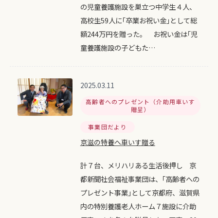
の児童養護施設を巣立つ中学生４人、
高校生59人に｢卒業お祝い金｣として総
額244万円を贈った。 お祝い金は｢児
童養護施設の子どもた…
2025.03.11
高齢者へのプレゼント（介助用車いす
贈呈）
事業団だより
京滋の特養へ車いす贈る
計７台、メリハリある生活後押し 京
都新聞社会福祉事業団は、｢高齢者への
プレゼント事業｣として京都府、滋賀県
内の特別養護老人ホーム７施設に介助