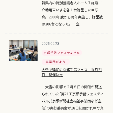
賀県内の特別養護老人ホーム７施設に
介助用車いすを各１台贈呈した＝写
真。2008年度から毎年実施し、贈呈数
は306台となった。 企…
2026.02.23
京都手話フェスティバル
事業団だより
大雪で延期の京都手話フェス 来月21
日に開催決定
大雪の影響で２月８日の開催が見送
られていた｢第21回京都手話フェスティ
バル｣(京都新聞社会福祉事業団など主
催)の実行委員会が18日に開かれ＝写真