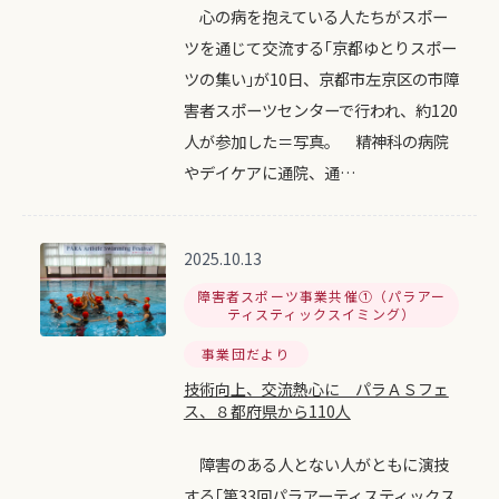
心の病を抱えている人たちがスポー
ツを通じて交流する｢京都ゆとりスポー
ツの集い｣が10日、京都市左京区の市障
害者スポーツセンターで行われ、約120
人が参加した＝写真。 精神科の病院
やデイケアに通院、通…
2025.10.13
障害者スポーツ事業共催①（パラアー
ティスティックスイミング）
事業団だより
技術向上、交流熱心に パラＡＳフェ
ス、８都府県から110人
障害のある人とない人がともに演技
する｢第33回パラアーティスティックス