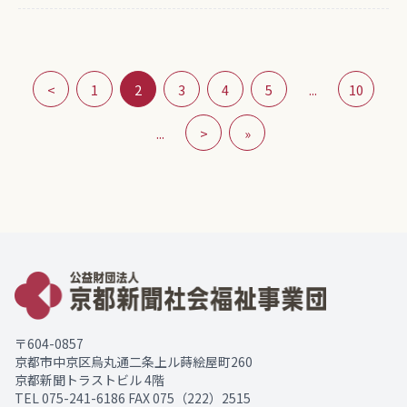
<
1
2
3
4
5
...
10
...
>
»
〒604-0857
京都市中京区烏丸通二条上ル蒔絵屋町260
京都新聞トラストビル 4階
TEL
075-241-6186
FAX 075（222）2515