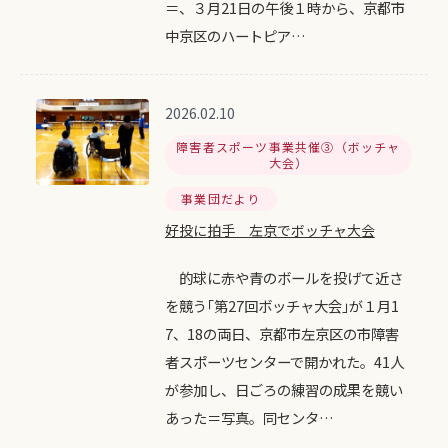
＝、３月21日の午後１時から、京都市
中京区のハートピア…
2026.02.10
障害者スポーツ事業共催③（ボッチャ
大会）
事業団だより
好投に拍手 左京でボッチャ大会
的球に赤や青のボールを投げて近さ
を競う｢第27回ボッチャ大会｣が１月1
7、18の両日、京都市左京区の市障害
者スポーツセンターで開かれた。41人
が参加し、日ごろの練習の成果を競い
あった＝写真。同センタ…