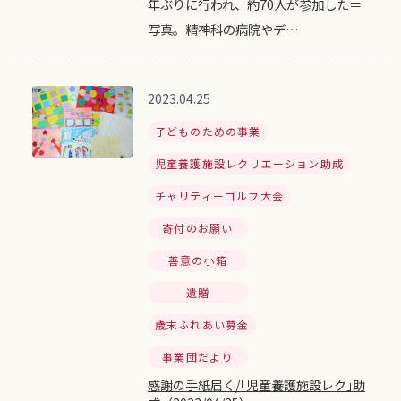
年ぶりに行われ、約70人が参加した＝
写真。精神科の病院やデ…
2023.04.25
子どものための事業
児童養護施設レクリエーション助成
チャリティーゴルフ大会
寄付のお願い
善意の小箱
遺贈
歳末ふれあい募金
事業団だより
感謝の手紙届く/｢児童養護施設レク｣助