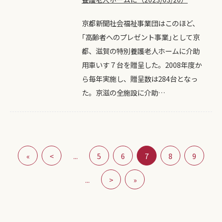
京都新聞社会福祉事業団はこのほど、
｢高齢者へのプレゼント事業｣として京
都、滋賀の特別養護老人ホームに介助
用車いす７台を贈呈した。2008年度か
ら毎年実施し、贈呈数は284台となっ
た。京滋の全施設に介助…
«
<
...
5
6
7
8
9
...
>
»