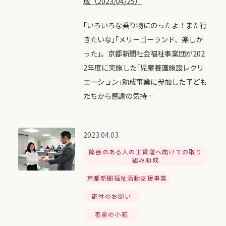
成（2023/04/25）
｢いろいろな乗り物にのったよ！また行
きたいな｣｢メリーゴーランド、楽しか
った｣。京都新聞社会福祉事業団が202
2年度に実施した｢児童養護施設レクリ
エーション｣助成事業に参加した子ども
たちから感謝の気持…
2023.04.03
障害のある人の工賃増へ向けての取り
組み助成
京都新聞福祉活動支援事業
寄付のお願い
善意の小箱