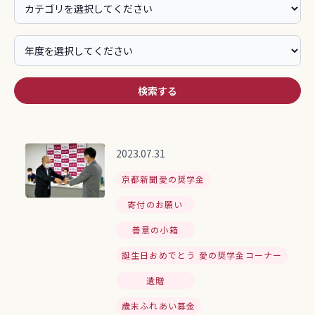
検索する
2023.07.31
京都新聞愛の奨学金
寄付のお願い
善意の小箱
誕生日おめでとう 愛の奨学金コーナー
遺贈
歳末ふれあい募金