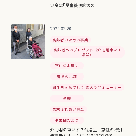
い金は｢児童養護施設の…
2023.03.20
高齢者のための事業
高齢者へのプレゼント（介助用車いす
贈呈）
寄付のお願い
善意の小箱
誕生日おめでとう 愛の奨学金コーナー
遺贈
歳末ふれあい募金
事業団だより
介助用の車いす７台贈呈 京滋の特別
養護老人ホームに（2023/03/20）