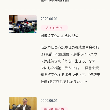
2020.06.01
ふくしナウ
図書点字化、足らぬ現状
点訳奉仕員点訳奉仕員養成講習会の様
子(京都市北区紫野・京都ライトハウ
ス)=提供写真「ともに生きる」をテー
マにした福祉コラムです。 図書や資
料を点字化するボランティア、｢点訳奉
仕員｣をご存じでしょうか。…
2020.06.01
来た道 行く道