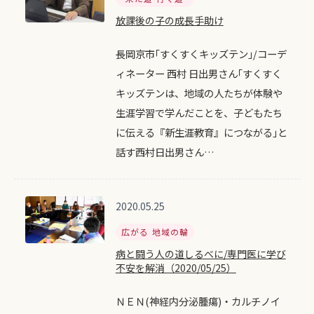
放課後の子の成長手助け
長岡京市｢すくすくキッズテン｣/コーデ
ィネーター 西村 日出男さん｢すくすく
キッズテンは、地域の人たちが体験や
生涯学習で学んだことを、子どもたち
に伝える『新生涯教育』につながる｣と
話す西村日出男さん…
2020.05.25
広がる 地域の輪
病と闘う人の道しるべに/専門医に学び
不安を解消（2020/05/25）
ＮＥＮ(神経内分泌腫瘍)・カルチノイ