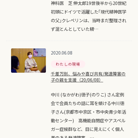
神科医 芝 伸太郎19世後半から20世紀
初頭にドイツで活躍した｢現代精神医学
の父｣クレペリンは、当時まだ整理され
ず混とんとしていた精…
2020.06.08
わたしの現場
千差万別、悩みや喜び共有/発達障害の
子の親を支援（20/06/08）
中川 (なかがわ)徳子(のりこ) さん定例
会で会員たちの話に耳を傾ける中川徳
子さん(京都市中京区・市中央青少年活
動センター) 高機能自閉症やアスペル
ガー症候群など、目に見えにくく個人
差のある発達障害。…