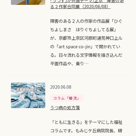
｢うつす｣が共通テーマ/上京 障害のあ
る２作家合同展（2020/06/08）
障害のある２人の作家の作品展「ひぐ
ちよしまさ ほりぐちよしてる展」
が、京都市上京区河原町通荒神口上ル
の「art space co-jin」で開かれてい
る。日々流れる文字情報を描き込んだ
平面作品や、乗り…
2020.06.08
コラム「暖流」
うつ病の処方箋
「ともに生きる」をテーマにした福祉
コラムです。もみじケ丘病院院長、精