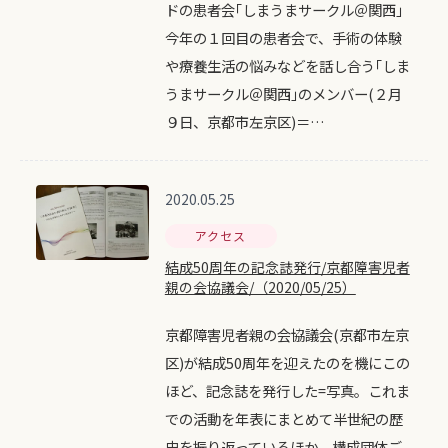
ドの患者会｢しまうまサークル＠関西｣
今年の１回目の患者会で、手術の体験
や療養生活の悩みなどを話し合う｢しま
うまサークル＠関西｣のメンバー(２月
９日、京都市左京区)＝…
2020.05.25
アクセス
結成50周年の記念誌発行/京都障害児者
親の会協議会/（2020/05/25）
京都障害児者親の会協議会(京都市左京
区)が結成50周年を迎えたのを機にこの
ほど、記念誌を発行した=写真。これま
での活動を年表にまとめて半世紀の歴
史を振り返っているほか、構成団体ご