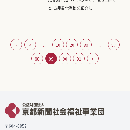
とに組織や活動を紹介し…
«
<
...
10
20
30
...
87
88
89
90
91
>
〒604-0857