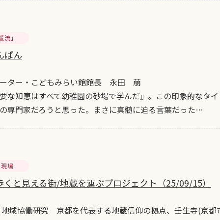
暖流」
んぱん
ーター・こどもみらい館館長 永田 萠
要な知恵はすべて幼稚園の砂場で学んだ』。この印象的なタイ
の専門家だろうと思った。まさに真髄に迫る言葉だった…
の現場
くと見える街/地蔵を運ぶプロジェクト（25/09/15）
 地域協働研究 京都を代表する地蔵信仰の拠点、壬生寺(京都市