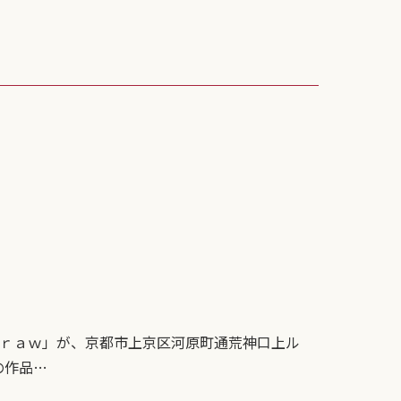
ｒａｗ」が、京都市上京区河原町通荒神口上ル
人の作品…