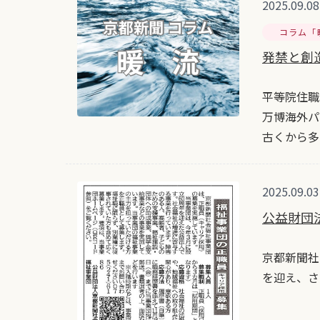
2025.09.08
コラム「
発禁と創
平等院住職
万博海外パ
古くから多
2025.09.03
公益財団
京都新聞社
を迎え、さ