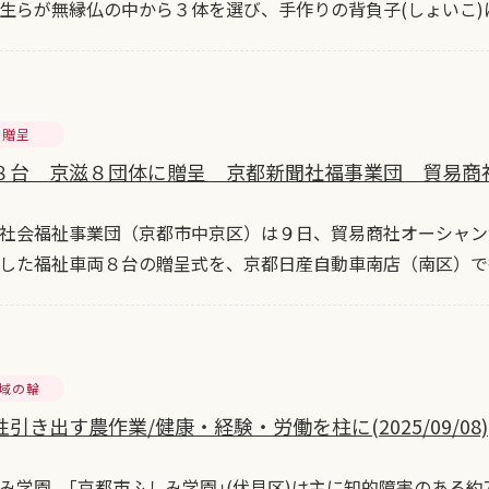
生らが無縁仏の中から３体を選び、手作りの背負子(しょいこ)
両贈呈
８台 京滋８団体に贈呈 京都新聞社福事業団 貿易商
社会福祉事業団（京都市中京区）は９日、貿易商社オーシャン
した福祉車両８台の贈呈式を、京都日産自動車南店（南区）で
地域の輪
引き出す農作業/健康・経験・労働を柱に(2025/09/08)
み学園 ｢京都市ふしみ学園｣(伏見区)は主に知的障害のある