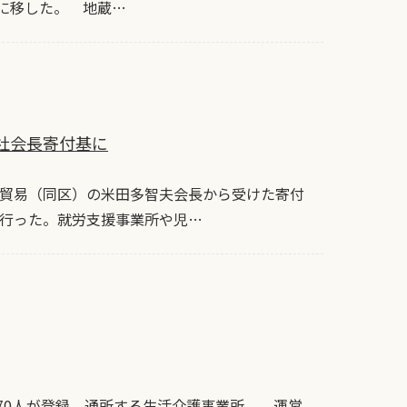
に移した。 地蔵…
社会長寄付基に
貿易（同区）の米田多智夫会長から受けた寄付
行った。就労支援事業所や児…
約70人が登録、通所する生活介護事業所。 運営