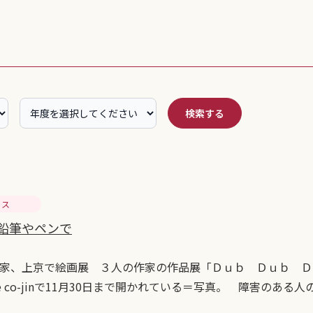
検索する
セス
 鉛筆やペンで
家、上京で絵画展 ３人の作家の作品展「Ｄｕｂ Ｄｕｂ Ｄ
pace co-jinで11月30日まで開かれている＝写真。 障害のある