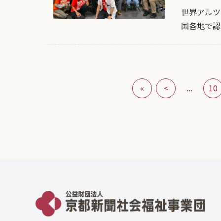
世界アルツ
国各地で認
«
<
...
10