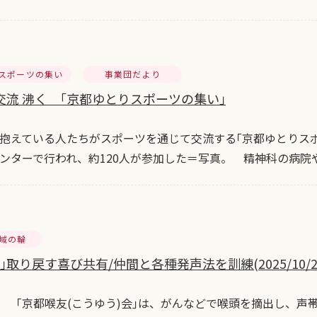
スポーツの集い
事業団だより
交流 沸く ｢京都ゆとりスポーツの集い｣
えている人たちがスポーツを通じて交流する｢京都ゆとりスポ
ンターで行われ、約120人が参加した＝写真。 精神科の病院
地域の輪
｣取り戻す喜び共有/仲間と各種発声法を訓練(2025/10/2
 「京都喉友(こうゆう)会｣は、がんなどで喉頭を摘出し、声