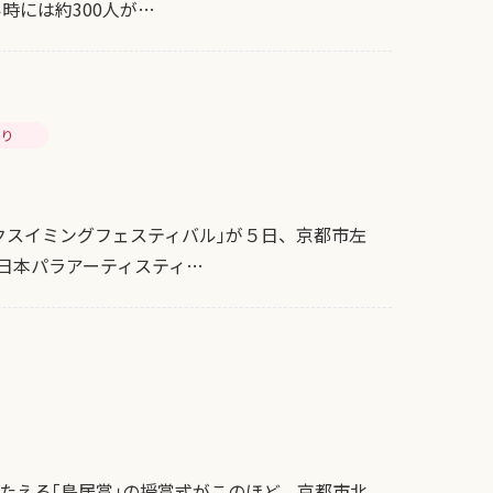
時には約300人が…
より
クスイミングフェスティバル｣が５日、京都市左
日本パラアーティスティ…
たえる｢鳥居賞｣の授賞式がこのほど、京都市北