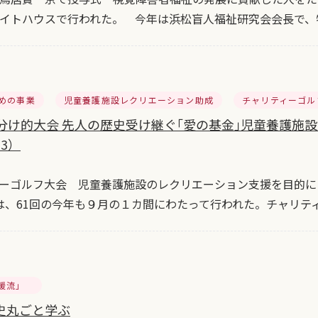
イトハウスで行われた。 今年は浜松盲人福祉研究会会長で、
めの事業
児童養護施設レクリエーション助成
チャリティーゴル
分け的大会 先人の歴史受け継ぐ｢愛の基金｣児童養護施設支援
13）
ーゴルフ大会 児童養護施設のレクリエーション支援を目的にし
は、61回の今年も９月の１カ間にわたって行われた。チャリテ
暖流」
史丸ごと学ぶ