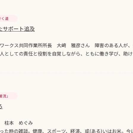
行く道
たサポート追及
ワークス共同作業所所長 大﨑 雅彦さん 障害のある人が、
人としての責任と役割を自覚しながら、ともに働き学び、助け
暖流」
ろ
 柱本 めぐみ
た時の雑談。健康、スポーツ、経済、或(ある)いはお米。今