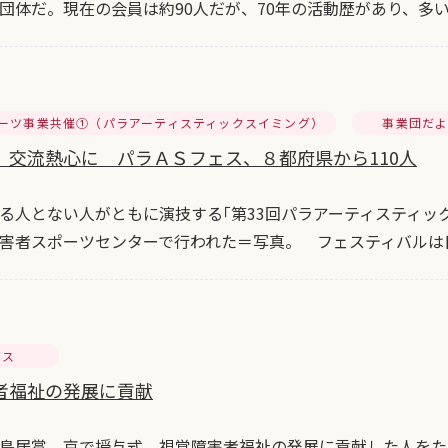
団体だ。現在の会員は約90人だが、70年の活動歴があり、多い
ーツ事業共催①（パラアーティスティックスイミング）
事業団だ
、交流熱心に パラＡＳフェス、８都府県から110人
人とない人がともに演技する｢第33回パラアーティスティッ
害者スポーツセンターで行われた＝写真。 フェスティバルは
セス
者福祉の発展に貢献
鳥居賞 京で授与式 視覚障害者福祉の発展に貢献した人をた