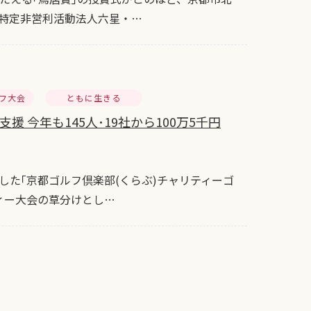
特定非営利活動法人六星・…
フ大会
ともに生きる
 今年も145人･19社から100万5千円
た｢京都ゴルフ倶楽部(くらぶ)チャリティーゴ
ィー大会の草分けとし…