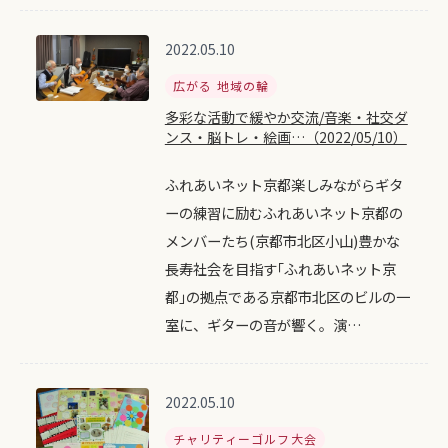
2022.05.10
広がる 地域の輪
多彩な活動で緩やか交流/音楽・社交ダ
ンス・脳トレ・絵画…（2022/05/10）
ふれあいネット京都楽しみながらギタ
ーの練習に励むふれあいネット京都の
メンバーたち(京都市北区小山)豊かな
長寿社会を目指す｢ふれあいネット京
都｣の拠点である京都市北区のビルの一
室に、ギターの音が響く。演…
2022.05.10
チャリティーゴルフ大会