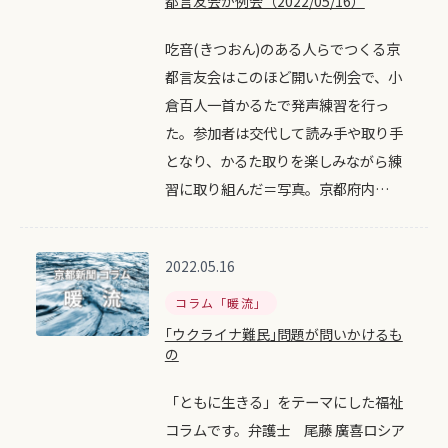
都言友会が例会（2022/05/16）
吃音(きつおん)のある人らでつくる京
都言友会はこのほど開いた例会で、小
倉百人一首かるたで発声練習を行っ
た。参加者は交代して読み手や取り手
となり、かるた取りを楽しみながら練
習に取り組んだ＝写真。京都府内…
2022.05.16
コラム「暖流」
｢ウクライナ難民｣問題が問いかけるも
の
「ともに生きる」をテーマにした福祉
コラムです。弁護士 尾藤 廣喜ロシア