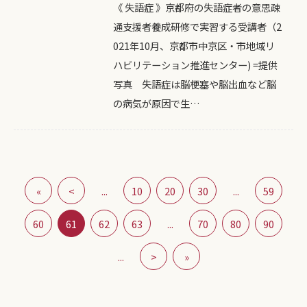
《 失語症 》京都府の失語症者の意思疎
通支援者養成研修で実習する受講者（2
021年10月、京都市中京区・市地域リ
ハビリテーション推進センター) =提供
写真 失語症は脳梗塞や脳出血など脳
の病気が原因で生…
«
<
...
10
20
30
...
59
60
61
62
63
...
70
80
90
...
>
»