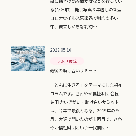
象に絵本の読み聞かせなどを行ってい
る(草津市)＝提供写真３年越しの新型
コロナウイルス感染禍で制約の多い
中、孤立しがちな乳幼…
2022.05.10
コラム「暖流」
最後の助け合いサミット
「ともに生きる」をテーマにした福祉
コラムです。さわやか福祉財団 会長
堀田 力いきがい・助け合いサミット
は、今年で最後となる。2019年の９
月、大阪で開いたのが１回目で、さわ
やか福祉財団という一民間団…