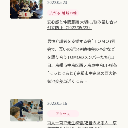
2022.05.23
広がる 地域の輪
安心感と仲間意識 大切に/悩み話し合い
孤立防止（2022/05/23）
男性介護者を支援する会｢ＴＯＭＯ｣例
会で、互いの近況や勉強会の予定など
を語り合うTOMOのメンバーたち(11
日、京都市中京区西ノ京東中合町･喫茶
｢ほっとはあと｣)京都市中京区の西大路
御池交差点近くにあ…
2022.05.16
アクセス
百人一首で発生練習/吃音のある人 京