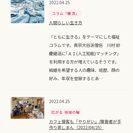
2022.04.25
コラム「暖流」
人間らしい生き方
「ともに生きる」をテーマにした福祉
コラムです。真宗大谷派僧侶 川村 妙
慶婚活に｢ＡＩ(人工知能)マッチング｣
を利用する方が増えているそうです。
結婚を希望する人の趣味、経歴、顔の
好み、年収を登録するとあ…
2022.04.25
広がる 地域の輪
カフェ接客も「やりがい」/障害者が手
作り蒸しまん（2022/04/25）