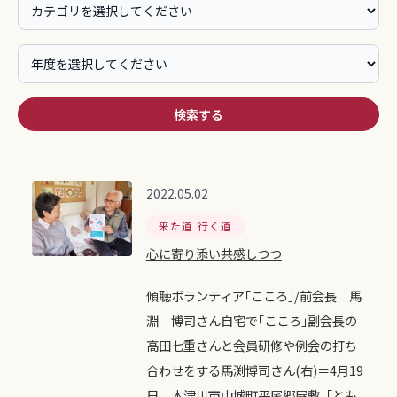
検索する
2022.05.02
来た道 行く道
心に寄り添い共感しつつ
傾聴ボランティア｢こころ｣/前会長 馬
淵 博司さん自宅で｢こころ｣副会長の
高田七重さんと会員研修や例会の打ち
合わせをする馬渕博司さん(右)＝4月19
日、木津川市山城町平尾郷屋敷「とも