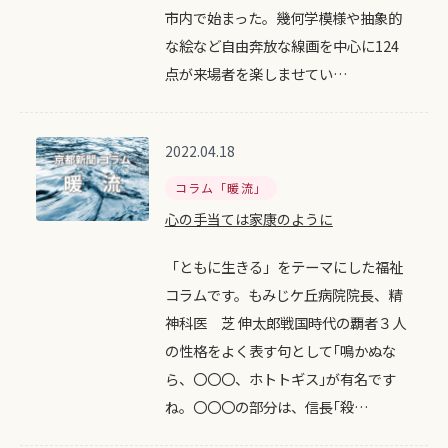
市内で始まった。幾何学模様や抽象的
な絵など自由奔放な線画を中心に124
点が来場者を楽しませてい…
2022.04.18
コラム「暖流」
心の手当ては家康のように
「ともに生きる」をテーマにした福祉
コラムです。もみじケ丘病院院長、精
神科医 芝 伸太郎戦国時代の覇者３人
の性格をよく表す句として｢鳴かぬな
ら、〇〇〇、ホトトギス｣が有名です
ね。〇〇〇の部分は、信長｢殺…