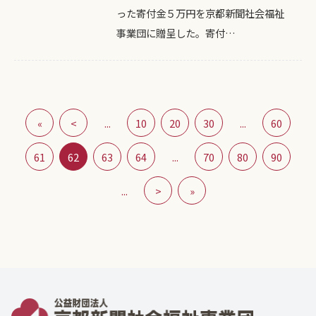
った寄付金５万円を京都新聞社会福祉
事業団に贈呈した。寄付…
«
<
...
10
20
30
...
60
61
62
63
64
...
70
80
90
...
>
»