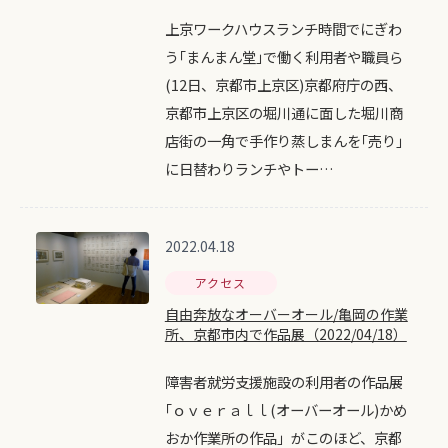
上京ワークハウスランチ時間でにぎわ
う｢まんまん堂｣で働く利用者や職員ら
(12日、京都市上京区)京都府庁の西、
京都市上京区の堀川通に面した堀川商
店街の一角で手作り蒸しまんを｢売り｣
に日替わりランチやトー…
2022.04.18
アクセス
自由奔放なオーバーオール/亀岡の作業
所、京都市内で作品展（2022/04/18）
障害者就労支援施設の利用者の作品展
｢ｏｖｅｒａｌｌ(オーバーオール)かめ
おか作業所の作品」がこのほど、京都