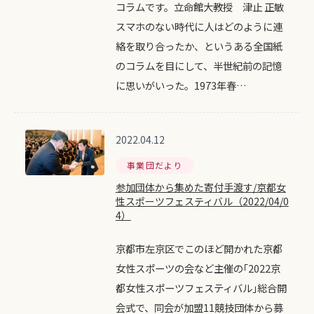
コラムです。立命館大教授 津止 正敏
スマホのない時代に人はどのように連
絡を取り合ったか、というある全国紙
のコラムを目にして、半世紀前の記憶
に思いがいった。1973年春…
2022.04.12
事業団だより
参加団体から集めた寄付手渡す/京都女
性スポーツフェスティバル（2022/04/0
4）
京都市左京区でこのほど開かれた京都
女性スポーツの会など主催の｢2022京
都女性スポーツフェスティバル｣総合開
会式で、同会が加盟11競技団体から募