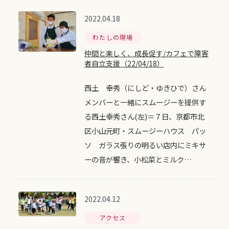
2022.04.18
わたしの現場
仲間と楽しく、成長促す/カフェで障害
者自立支援（22/04/18）
西土 幸秀（にしど・ゆきひで）さん
メンバーと一緒にスムージーを提供す
る西土幸秀さん(左)＝７日、京都市北
区小山元町・スムージーハウス パッ
ソ ガラス張りの明るい店内にミキサ
ーの音が響き、小松菜とミルク…
2022.04.12
アクセス