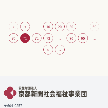
«
<
...
10
20
30
...
69
70
71
72
73
...
80
90
...
>
»
〒604-0857