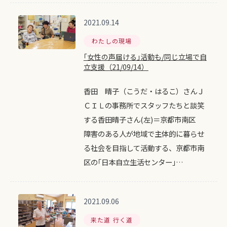
2021.09.14
わたしの現場
｢女性の声届ける｣活動も/同じ立場で自
立支援（21/09/14）
香田 晴子（こうだ・はるこ）さんＪ
ＣＩＬの事務所でスタッフたちと談笑
する香田晴子さん(左)＝京都市南区
障害のある人が地域で主体的に暮らせ
る社会を目指して活動する、京都市南
区の｢日本自立生活センター｣…
2021.09.06
来た道 行く道