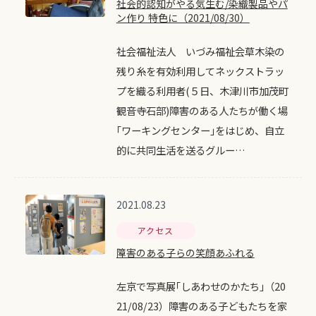
社会的認知がやる気生む/染織製品やパ
ン作り 特色に（2021/08/30）
社会福祉法人 いづみ福祉会草木染の
残り糸を有効利用してネックストラッ
プを織る利用者(５日、木津川市加茂町
観音寺石部)障害のある人たちが働く場
｢ワーキングセンター｣をはじめ、自立
的に共同生活を送るグルー…
2021.08.23
アクセス
障害のある子らの笑顔あふれる
左京で写真展｢しあわせのかたち｣（20
21/08/23）障害のある子どもたちを家