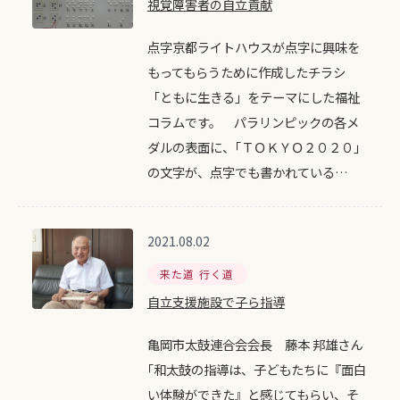
視覚障害者の自立貢献
点字京都ライトハウスが点字に興味を
もってもらうために作成したチラシ
「ともに生きる」をテーマにした福祉
コラムです。 パラリンピックの各メ
ダルの表面に、｢ＴＯＫＹＯ２０２０｣
の文字が、点字でも書かれている…
2021.08.02
来た道 行く道
自立支援施設で子ら指導
亀岡市太鼓連合会会長 藤本 邦雄さん
｢和太鼓の指導は、子どもたちに『面白
い体験ができた』と感じてもらい、そ