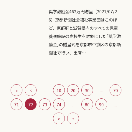
奨学激励金462万円贈呈（2021/07/2
6）京都新聞社会福祉事業団はこのほ
ど、京都府と滋賀県内のすべての児童
養護施設の高校生を対象にした｢奨学激
励金｣の贈呈式を京都市中京区の京都新
聞社で行い、出席…
«
<
...
10
20
30
...
70
71
72
73
74
...
80
90
...
>
»