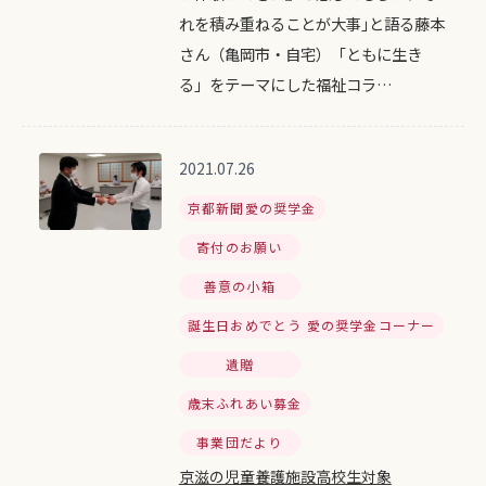
れを積み重ねることが大事｣と語る藤本
さん（亀岡市・自宅）「ともに生き
る」をテーマにした福祉コラ…
2021.07.26
京都新聞愛の奨学金
寄付のお願い
善意の小箱
誕生日おめでとう 愛の奨学金コーナー
遺贈
歳末ふれあい募金
事業団だより
京滋の児童養護施設高校生対象