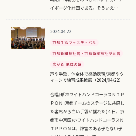
イボーグ化計画である。そういえ…
2024.04.22
京都手話フェスティバル
京都新聞福祉賞・京都新聞福祉奨励賞
広がる 地域の輪
声や手歌、体全体で感動表現/京都やウ
ィーンで練習成果披露（2024/04/22）
合唱団｢ホワイトハンドコーラスＮＩＰ
ＰＯＮ｣京都チームのステージに共感し
た客席から白い手袋が揺れた(４日、京
都市中京区)ホワイトハンドコーラスＮ
ＩＰＰＯＮは、障害のある子もない子