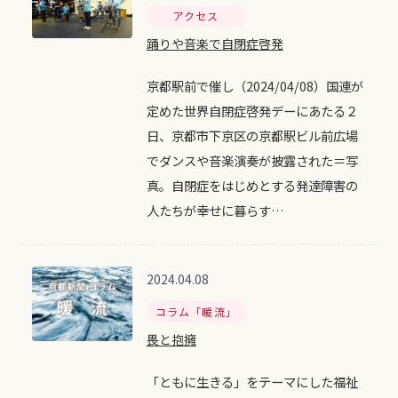
アクセス
踊りや音楽で自閉症啓発
京都駅前で催し（2024/04/08）国連が
定めた世界自閉症啓発デーにあたる２
日、京都市下京区の京都駅ビル前広場
でダンスや音楽演奏が披露された＝写
真。自閉症をはじめとする発達障害の
人たちが幸せに暮らす…
2024.04.08
コラム「暖流」
畏と抱擁
「ともに生きる」をテーマにした福祉