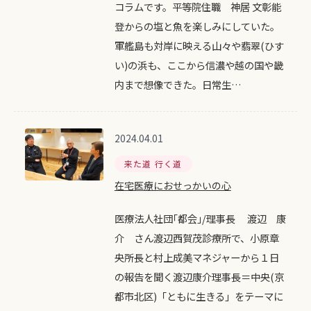
コラムです。平等院住職 神居 文彰能
登からの塩と魚を楽しみにしていた。
軍艦島も対岸に映える山々や翡翠(ひす
い)の浜も、ここから信濃や越の国や畿
内まで想像できた。日常生…
2024.04.01
来た道 行く道
在宅医療におせっかいの心
医療法人社団｢都会｣/理事長 渡辺 康
介 さん渡辺西賀茂診療所で、小原章
央所長と村上成美マネジャーから１日
の報告を聞く渡辺康介理事長＝中央(京
都市北区)「ともに生きる」をテーマに