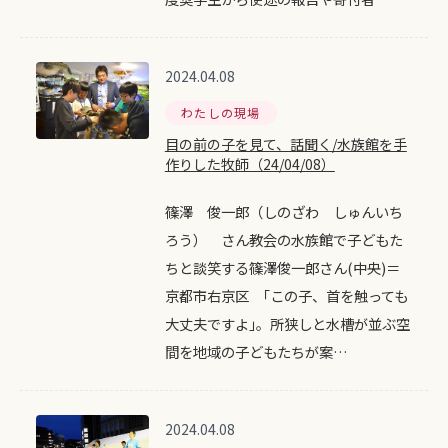
2024.04.08
わたしの現場
目の前の子を見て、話聞く/水族館を手
作りした牧師（24/04/08）
篠澤 俊一郎（しのざわ しゅんいち
ろう） さん教会の水族館で子どもた
ちと談笑する篠澤俊一郎さん(中央)＝
京都市右京区 ｢この子、首を触っても
大丈夫ですよ｣。所狭しと水槽が並ぶ空
間を地域の子どもたちが案…
2024.04.08