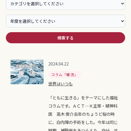
検索する
2024.04.22
コラム「暖流」
世界はいつも
「ともに生きる」をテーマにした福祉
コラムです。ＡＣＴ―Ｋ主宰・精神科
医 高木 俊介去年のちょうど桜の時
に、白内障の手術をした。今年は同じ
時期、補聴器をあつらえた。自分、サ