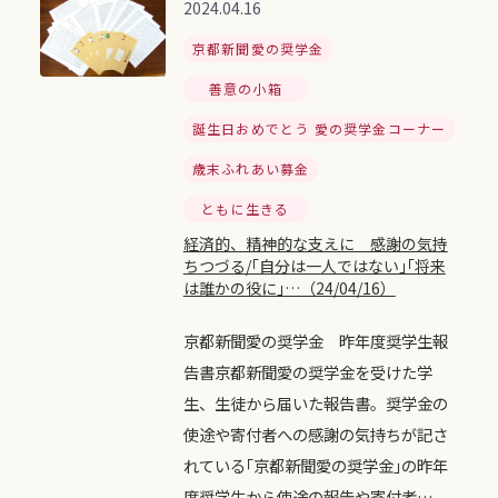
2024.04.16
京都新聞愛の奨学金
善意の小箱
誕生日おめでとう 愛の奨学金コーナー
歳末ふれあい募金
ともに生きる
経済的、精神的な支えに 感謝の気持
ちつづる/｢自分は一人ではない｣｢将来
は誰かの役に｣…（24/04/16）
京都新聞愛の奨学金 昨年度奨学生報
告書京都新聞愛の奨学金を受けた学
生、生徒から届いた報告書。奨学金の
使途や寄付者への感謝の気持ちが記さ
れている｢京都新聞愛の奨学金｣の昨年
度奨学生から使途の報告や寄付者…