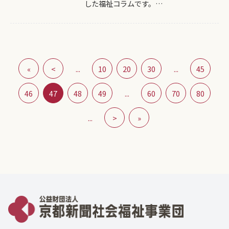
した福祉コラムです。…
«
<
...
10
20
30
...
45
46
47
48
49
...
60
70
80
...
>
»