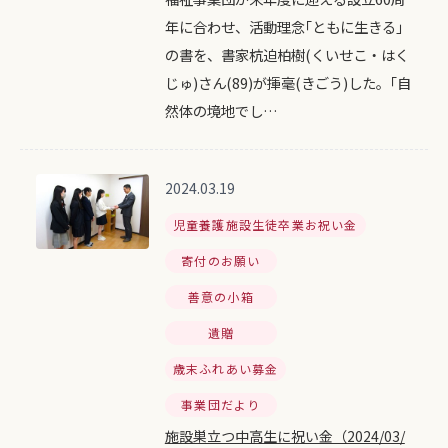
年に合わせ、活動理念｢ともに生きる｣
の書を、書家杭迫柏樹(くいせこ・はく
じゅ)さん(89)が揮毫(きごう)した。｢自
然体の境地でし…
2024.03.19
児童養護施設生徒卒業お祝い金
寄付のお願い
善意の小箱
遺贈
歳末ふれあい募金
事業団だより
施設巣立つ中高生に祝い金（2024/03/