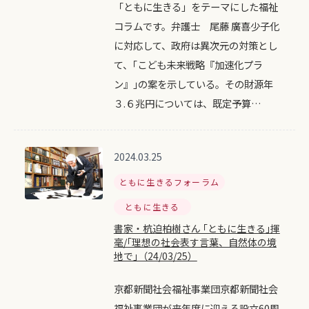
「ともに生きる」をテーマにした福祉
コラムです。弁護士 尾藤 廣喜少子化
に対応して、政府は異次元の対策とし
て、｢こども未来戦略『加速化プラ
ン』｣の案を示している。その財源年
３.６兆円については、既定予算…
2024.03.25
ともに生きるフォーラム
ともに生きる
書家・杭迫柏樹さん ｢ともに生きる｣揮
毫/｢理想の社会表す言葉、自然体の境
地で｣（24/03/25）
京都新聞社会福祉事業団京都新聞社会
福祉事業団が来年度に迎える設立60周