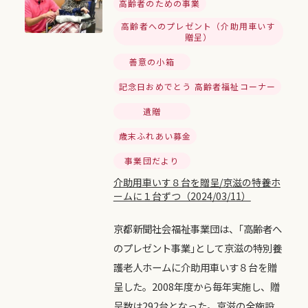
高齢者のための事業
高齢者へのプレゼント（介助用車いす
贈呈）
善意の小箱
記念日おめでとう 高齢者福祉コーナー
遺贈
歳末ふれあい募金
事業団だより
介助用車いす８台を贈呈/京滋の特養ホ
ームに１台ずつ（2024/03/11）
京都新聞社会福祉事業団は、｢高齢者へ
のプレゼント事業｣として京滋の特別養
護老人ホームに介助用車いす８台を贈
呈した。2008年度から毎年実施し、贈
呈数は292台となった。京滋の全施設