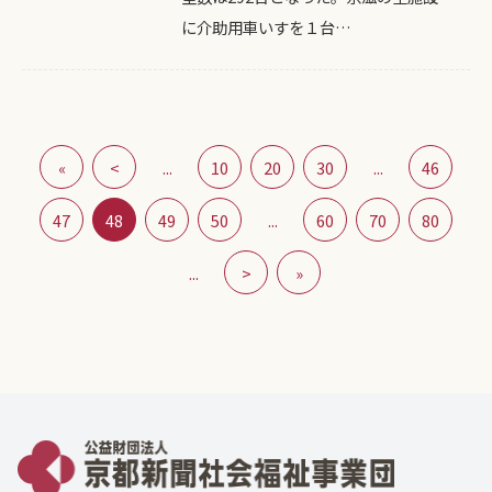
に介助用車いすを１台…
«
<
...
10
20
30
...
46
47
48
49
50
...
60
70
80
...
>
»