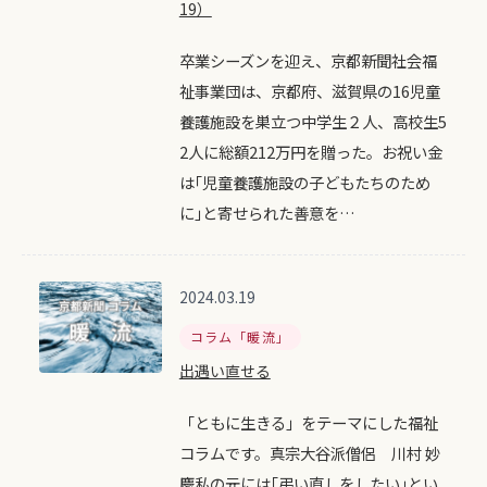
19）
卒業シーズンを迎え、京都新聞社会福
祉事業団は、京都府、滋賀県の16児童
養護施設を巣立つ中学生２人、高校生5
2人に総額212万円を贈った。お祝い金
は｢児童養護施設の子どもたちのため
に｣と寄せられた善意を…
2024.03.19
コラム「暖流」
出遇い直せる
「ともに生きる」をテーマにした福祉
コラムです。真宗大谷派僧侶 川村 妙
慶私の元には｢弔い直しをしたい｣とい