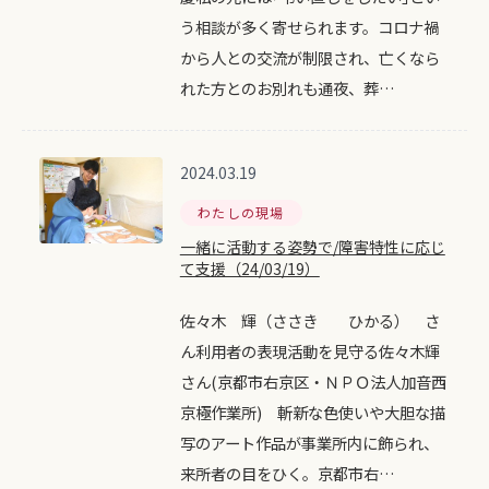
う相談が多く寄せられます。コロナ禍
から人との交流が制限され、亡くなら
れた方とのお別れも通夜、葬…
2024.03.19
わたしの現場
一緒に活動する姿勢で/障害特性に応じ
て支援（24/03/19）
佐々木 輝（ささき ひかる） さ
ん利用者の表現活動を見守る佐々木輝
さん(京都市右京区・ＮＰＯ法人加音西
京極作業所) 斬新な色使いや大胆な描
写のアート作品が事業所内に飾られ、
来所者の目をひく。京都市右…