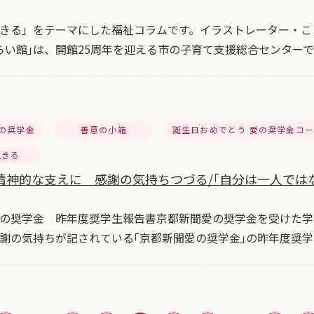
きる」をテーマにした福祉コラムです。イラストレーター・こ
らい館｣は、開館25周年を迎える市の子育て支援総合センター
の奨学金
善意の小箱
誕生日おめでとう 愛の奨学金コ
生きる
神的な支えに 感謝の気持ちつづる/｢自分は一人ではない｣
の奨学金 昨年度奨学生報告書京都新聞愛の奨学金を受けた学
謝の気持ちが記されている｢京都新聞愛の奨学金｣の昨年度奨