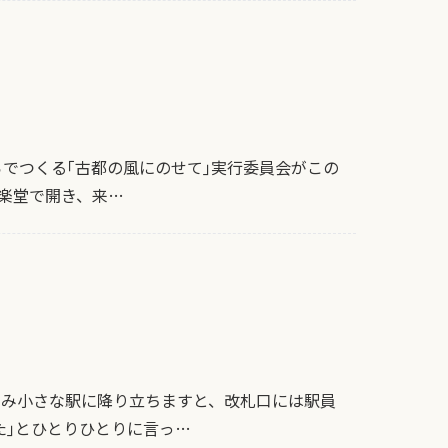
志らでつくる｢古都の風にのせて｣実行委員会がこの
楽堂で開き、来…
ぐみ小さな駅に降り立ちますと、改札口には駅員
た｣とひとりひとりに言っ…