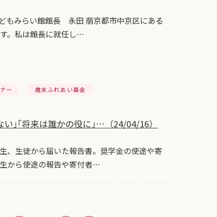
どもみらい館館長 永田 萠京都市中京区にある
です。私は館長に就任し…
ーナー
歳末ふれあい募金
｢将来は誰かの役に｣…（24/04/16）
生、生徒から届いた報告書。奨学金の使途や寄
学生から使途の報告や寄付者…