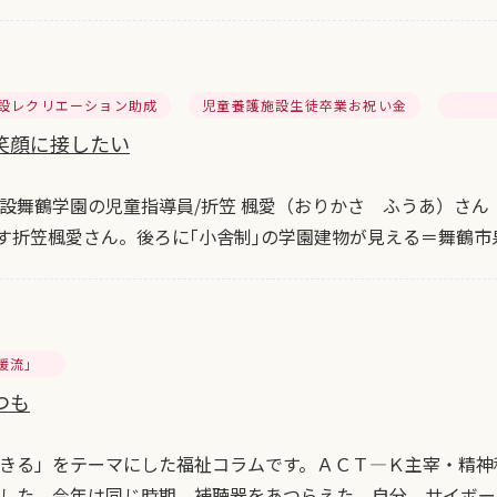
設レクリエーション助成
児童養護施設生徒卒業お祝い金
笑顔に接したい
設舞鶴学園の児童指導員/折笠 楓愛（おりかさ ふうあ）さん
話す折笠楓愛さん。後ろに｢小舎制｣の学園建物が見える＝舞鶴
暖流」
つも
きる」をテーマにした福祉コラムです。ＡＣＴ―Ｋ主宰・精神
した。今年は同じ時期、補聴器をあつらえた。自分、サイボー