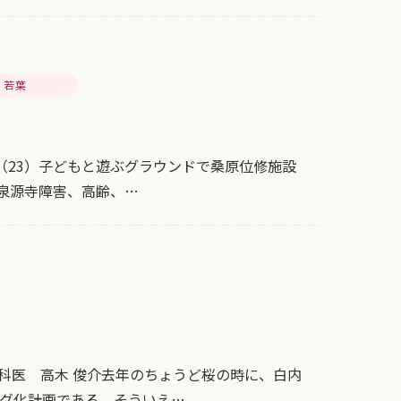
若葉
（23）子どもと遊ぶグラウンドで桑原位修施設
市泉源寺障害、高齢、…
科医 高木 俊介去年のちょうど桜の時に、白内
グ化計画である。そういえ…