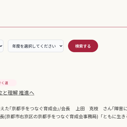
検索する
行く道
立と理解 推進へ
迎えた｢京都手をつなぐ育成会｣/会長 上田 克枝 さん｢障害
長(京都市右京区の京都手をつなぐ育成会事務局)「ともに生き