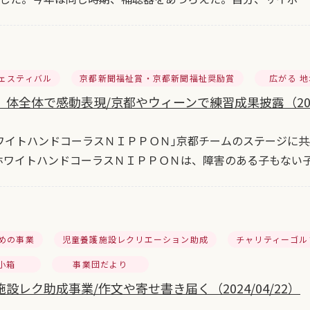
ェスティバル
京都新聞福祉賞・京都新聞福祉奨励賞
広がる 
体全体で感動表現/京都やウィーンで練習成果披露（2024/
ワイトハンドコーラスＮＩＰＰＯＮ｣京都チームのステージに共
ホワイトハンドコーラスＮＩＰＰＯＮは、障害のある子もない
めの事業
児童養護施設レクリエーション助成
チャリティーゴル
小箱
事業団だより
設レク助成事業/作文や寄せ書き届く（2024/04/22）