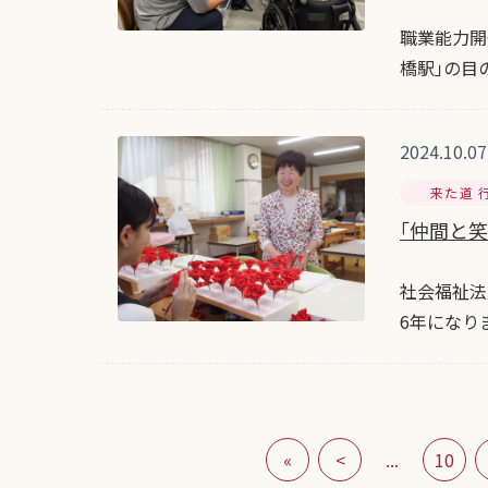
職業能力開
橋駅｣の目
2024.10.07
来た道 
｢仲間と
社会福祉法
6年になり
«
<
...
10