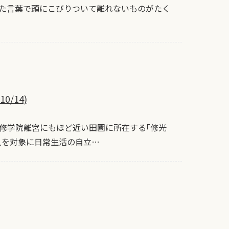
た言葉で頭にこびりついて離れないものがたく
/14)
修学院離宮にもほど近い田園に所在する｢修光
人を対象に日常生活の自立…