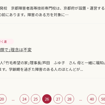
発校 京都障害者高等技術専門校は、京都府が設置・運営する
の前にあります。障害のある方を対象に…
行く道
笑顔で｣理念は不変
人｢竹毛希望の家｣理事長/芦田 ふゆ子 さん 母と一緒に福知
ます。学齢期を過ぎた障害のある人のほとんどが...
20
...
24
25
26
27
28
...
40
5