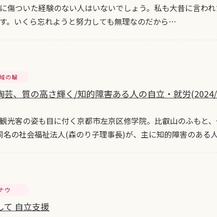
に傷ついた経験のない人はいないでしょう。私も大昔に言われ
す。いくら忘れようと努力しても無理なのだから…
地域の輪
芸、質の高さ輝く/知的障害ある人の自立・就労(2024/10
観光客の姿も目に付く京都市左京区修学院。比叡山のふもと、
同名の社会福祉法人(森のり子理事長)が、主に知的障害のある
ナウ
して 自立支援