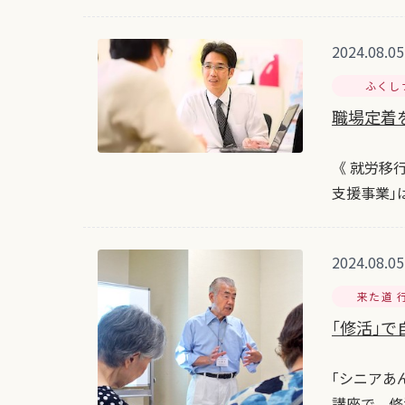
2024.08.05
ふくし
職場定着
《 就労移
支援事業｣
2024.08.05
来た道 
｢修活｣
｢シニアあ
講座で、修