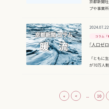
京都新聞社
プや事業所
2024.07.22
コラム「
｢人口ゼ
「ともに生
が70万人
«
<
...
10