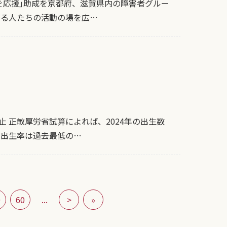
を応援｣助成を京都府、滋賀県内の障害者グルー
ある人たちの活動の場を広…
 正敏厚労省試算によれば、2024年の出生数
殊出生率は過去最低の…
0
60
...
>
»