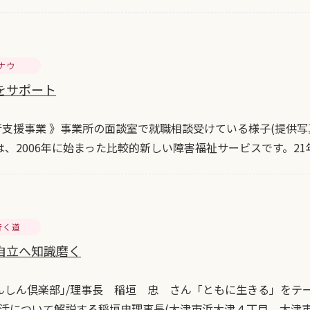
ナウ
をサポート
行支援事業 》事業所の面談室で就職相談受けている様子(提供写
は、2006年に始まった比較的新しい障害福祉サービスです。2
行く道
で自立へ知識磨く
んしん倶楽部｣/理事長 稲垣 忠 さん「ともに生きる」をテ
活について解説する稲垣忠理事長(大津市浜大津４丁目、大津市