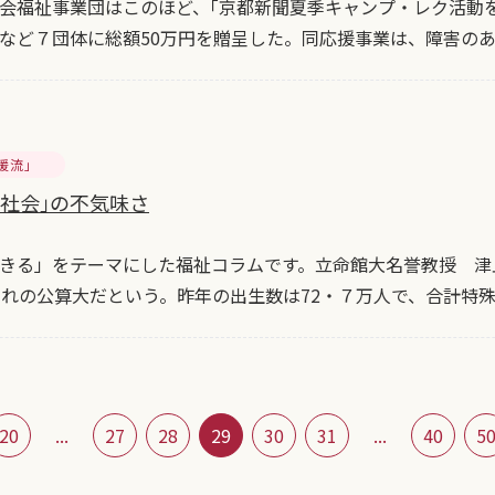
会福祉事業団はこのほど、｢京都新聞夏季キャンプ・レク活動
など７団体に総額50万円を贈呈した。同応援事業は、障害の
暖流」
ロ社会｣の不気味さ
きる」をテーマにした福祉コラムです。立命館大名誉教授 津止
割れの公算大だという。昨年の出生数は72・７万人で、合計特
20
...
27
28
29
30
31
...
40
5