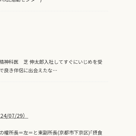
精神科医 芝 伸太郎入社してすぐにいじめを受
社で良き伴侶に出会えたな…
07/29）
の權所長＝左＝と東副所長(京都市下京区)｢摂食