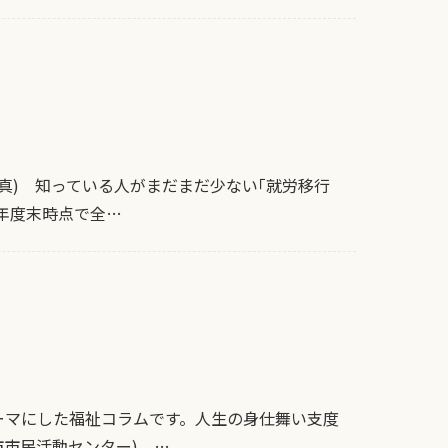
真) 知っている人がまだまだ少ない｢就労移行
1年度末時点で全…
ーマにした福祉コラムです。人生の身仕舞い支度
市民活動センター) …